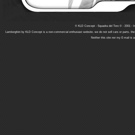
© KLD Concept - Squadra del Toro © - 2001 - In
Lamborghini by KLD Concept is a non-commercial enthusiast website, we do not sell cars or parts, th
Neither this site nor my E-mail is