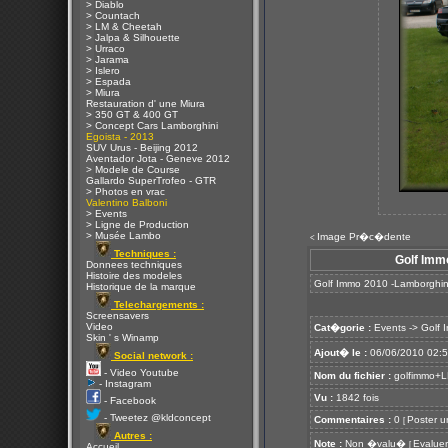
> Diablo
> Countach
> LM & Cheetah
> Jalpa & Silhouette
> Urraco
> Jarama
> Islero
> Espada
> Miura
Restauration d' une Miura
> 350 GT & 400 GT
> Concept Cars Lamborghini
Egoista - 2013
SUV Urus - Beijing 2012
Aventador Jota - Geneve 2012
> Modele de Course
Gallardo SuperTrofeo - GTR
> Photos en vrac
Valentino Balboni
> Events
> Ligne de Production
> Musée Lambo
Image Pr�c�dente
<
Techniques :
Golf Imm
Donnees techniques
Histoire des modeles
Golf Immo 2010 -Lamborghin
Historique de la marque
Telechargements :
Screensavers
Video
Cat�gorie :
Events
->
Golf 
Skin ' s Winamp
Ajout� le :
06/06/2010 02:
Social network :
- Video Youtube
Nom du fichier :
golfimmo+L
- Instagram
Vu :
1842 fois
- Facebook
- Tweetez @kldconcept
Commentaires :
0
Poster u
[
Autres :
Note :
Non �valu�
Evaluer
[
Accueil