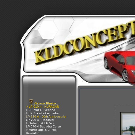
Galerie Photos :
> LP 610-4 - HURACAN
> LP 750-4 - Veneno
> LP 7xx -4 - Aventador
LP 720-4 - 50th Anniversario
LP 700-4 - Roadster
> Gallardo & LP 5xx
LP 570-4 Squadra Corse
> Murcielago & LP 6xx
Reventon