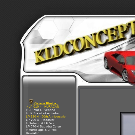
Galerie Photos :
> LP 610-4 - HURACAN
> LP 750-4 - Veneno
> LP 7xx -4 - Aventador
LP 720-4 - 50th Anniversario
LP 700-4 - Roadster
> Gallardo & LP 5xx
LP 570-4 Squadra Corse
> Murcielago & LP 6xx
Reventon