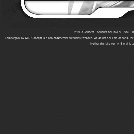
© KLD Concept - Squadra del Toro © - 2001 - In
Lamborghini by KLD Concept is a non-commercial enthusiast website, we do not sell cars or parts, th
Neither this site nor my E-mail is