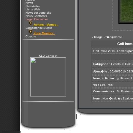
News
Newsletter
Liens Web
News sur votre site
Nous Contacter
Legal Disclaimer
Achats - Ventes :
Lamborghini Suisse
Zone Membre :
Compte
Image Pr�c�dente
<
Golf Imm
Golf Immo 2010 -Lamborghin
KLD Concept
Cat�gorie :
Events
->
Golf 
Ajout� le :
06/06/2010 02:
Nom du fichier :
golfimmo+L
Vu :
1467 fois
Commentaires :
0
Poster u
[
Note :
Non �valu�
Evaluer
[