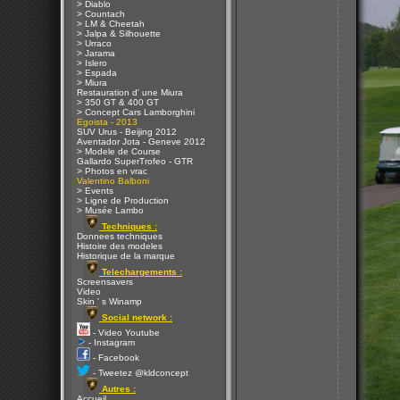
> Diablo
> Countach
> LM & Cheetah
> Jalpa & Silhouette
> Urraco
> Jarama
> Islero
> Espada
> Miura
Restauration d' une Miura
> 350 GT & 400 GT
> Concept Cars Lamborghini
Egoista - 2013
SUV Urus - Beijing 2012
Aventador Jota - Geneve 2012
> Modele de Course
Gallardo SuperTrofeo - GTR
> Photos en vrac
Valentino Balboni
> Events
> Ligne de Production
> Musée Lambo
Techniques :
Donnees techniques
Histoire des modeles
Historique de la marque
Telechargements :
Screensavers
Video
Skin ' s Winamp
Social network :
- Video Youtube
- Instagram
- Facebook
- Tweetez @kldconcept
Autres :
Accueil