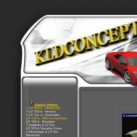
Galerie Photos :
> LP 610-4 - HURACAN
> LP 750-4 - Veneno
> LP 7xx -4 - Aventador
LP 720-4 - 50th Anniversario
LP 700-4 - Roadster
> Gallardo & LP 5xx
LP 570-4 Squadra Corse
> Murcielago & LP 6xx
Reventon