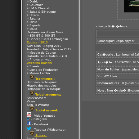
> Diablo
> Countach
> LM & Cheetah
> Jalpa & Silhouette
> Urraco
> Jarama
> Islero
> Espada
Image Pr�c�dente
<
> Miura
Restauration d' une Miura
> 350 GT & 400 GT
> Concept Cars Lamborghini
Lamborghini Jalpa spyder
Egoista - 2013
SUV Urus - Beijing 2012
Aventador Jota - Geneve 2012
> Modele de Course
Cat�gorie :
Lamborghini Jal
Gallardo SuperTrofeo - GTR
> Photos en vrac
Ajout� le :
14/09/2005 18:
Valentino Balboni
> Events
Nom du fichier :
jalpaspiderc
> Ligne de Production
> Musée Lambo
Vu :
4211 fois
Techniques :
Donnees techniques
Commentaires :
0
Poster u
[
Histoire des modeles
Historique de la marque
Note :
Non �valu�
Evaluer
[
Telechargements :
Screensavers
Video
Skin ' s Winamp
Social network :
- Video Youtube
- Instagram
- Facebook
- Tweetez @kldconcept
Autres :
Accueil