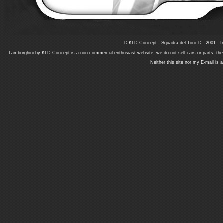
© KLD Concept - Squadra del Toro © - 2001 - In
Lamborghini by KLD Concept is a non-commercial enthusiast website, we do not sell cars or parts, th
Neither this site nor my E-mail is