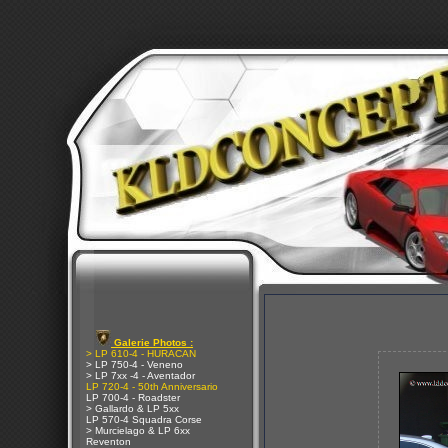
Galerie Photos :
> LP 610-4 - HURACAN
> LP 750-4 - Veneno
> LP 7xx -4 - Aventador
LP 720-4 - 50th Anniversario
LP 700-4 - Roadster
> Gallardo & LP 5xx
LP 570-4 Squadra Corse
> Murcielago & LP 6xx
Reventon