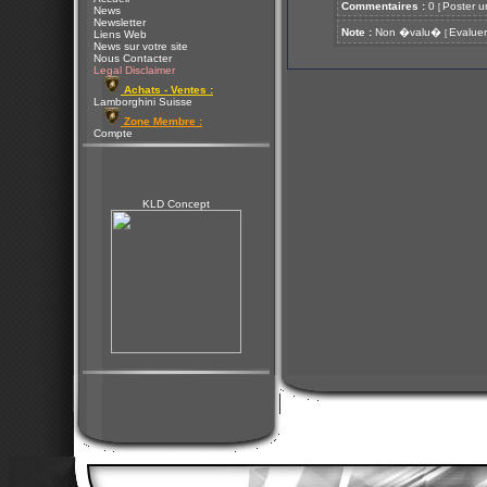
Commentaires :
0
Poster u
[
News
Newsletter
Note :
Non �valu�
Evaluer
[
Liens Web
News sur votre site
Nous Contacter
Legal Disclaimer
Achats - Ventes :
Lamborghini Suisse
Zone Membre :
Compte
KLD Concept