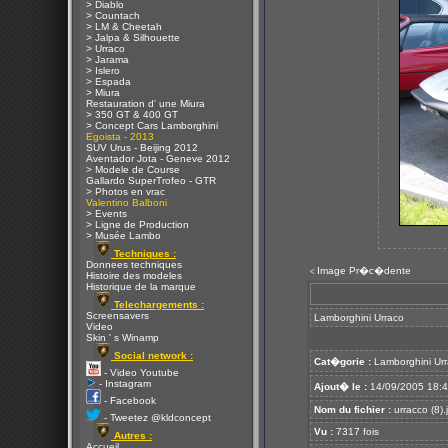
> Diablo
> Countach
> LM & Cheetah
> Jalpa & Silhouette
> Urraco
> Jarama
> Islero
> Espada
> Miura
Restauration d' une Miura
> 350 GT & 400 GT
> Concept Cars Lamborghini
Egoista - 2013
SUV Urus - Beijing 2012
Aventador Jota - Geneve 2012
> Modele de Course
Gallardo SuperTrofeo - GTR
> Photos en vrac
Valentino Balboni
> Events
> Ligne de Production
> Musée Lambo
Techniques :
Donnees techniques
Image Pr�c�dente
<
Histoire des modeles
Historique de la marque
Telechargements :
Screensavers
Lamborghini Urraco
Video
Skin ' s Winamp
Social network :
Cat�gorie :
Lamborghini Ur
- Video Youtube
- Instagram
Ajout� le :
14/09/2005 18:
- Facebook
Nom du fichier :
urracco (8).
- Tweetez @kldconcept
Vu :
7317 fois
Autres :
Accueil