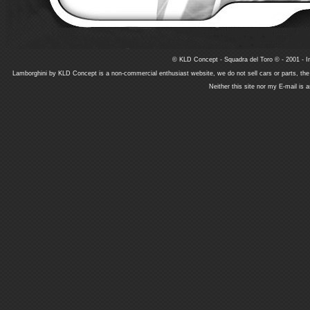
© KLD Concept - Squadra del Toro © - 2001 - In
Lamborghini by KLD Concept is a non-commercial enthusiast website, we do not sell cars or parts, th
Neither this site nor my E-mail is