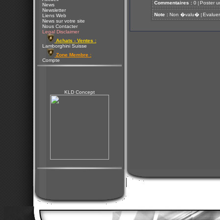
Commentaires :
0
Poster u
[
News
Newsletter
Note :
Non �valu�
Evaluer
[
Liens Web
News sur votre site
Nous Contacter
Legal Disclaimer
Achats - Ventes :
Lamborghini Suisse
Zone Membre :
Compte
KLD Concept