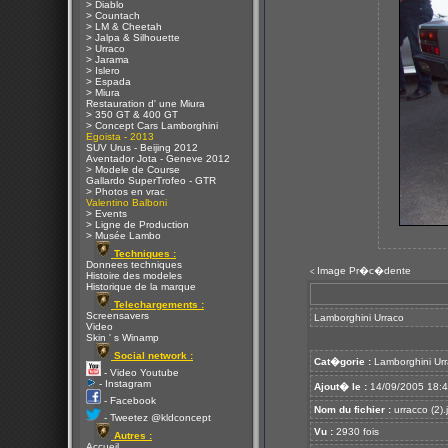
> Diablo
> Countach
> LM & Cheetah
> Jalpa & Silhouette
> Urraco
> Jarama
> Islero
> Espada
> Miura
Restauration d' une Miura
> 350 GT & 400 GT
> Concept Cars Lamborghini
Egoista - 2013
SUV Urus - Beijing 2012
Aventador Jota - Geneve 2012
> Modele de Course
Gallardo SuperTrofeo - GTR
> Photos en vrac
Valentino Balboni
> Events
> Ligne de Production
> Musée Lambo
Techniques :
Donnees techniques
Image Pr�c�dente
<
Histoire des modeles
Historique de la marque
Telechargements :
Screensavers
Lamborghini Urraco
Video
Skin ' s Winamp
Social network :
Cat�gorie :
Lamborghini Ur
- Video Youtube
- Instagram
Ajout� le :
14/09/2005 18:
- Facebook
Nom du fichier :
urracco (2).
- Tweetez @kldconcept
Vu :
2930 fois
Autres :
Accueil