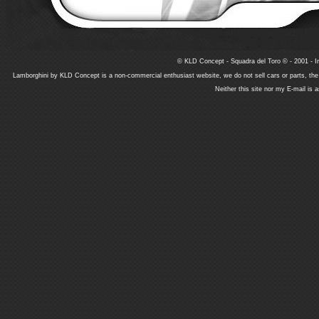
© KLD Concept - Squadra del Toro © - 2001 - In
Lamborghini by KLD Concept is a non-commercial enthusiast website, we do not sell cars or parts, th
Neither this site nor my E-mail is