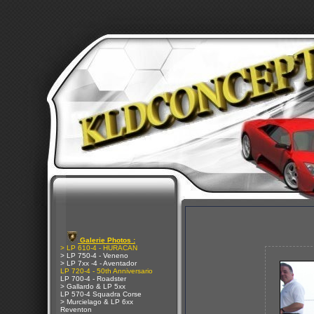
Galerie Photos :
> LP 610-4 - HURACAN
> LP 750-4 - Veneno
> LP 7xx -4 - Aventador
LP 720-4 - 50th Anniversario
LP 700-4 - Roadster
> Gallardo & LP 5xx
LP 570-4 Squadra Corse
> Murcielago & LP 6xx
Reventon