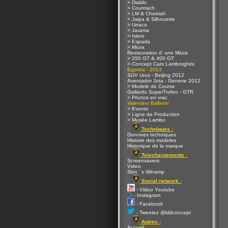
> Diablo
> Countach
> LM & Cheetah
> Jalpa & Silhouette
> Urraco
> Jarama
> Islero
> Espada
> Miura
Restauration d' une Miura
> 350 GT & 400 GT
> Concept Cars Lamborghini
Egoista - 2013
SUV Urus - Beijing 2012
Aventador Jota - Geneve 2012
> Modele de Course
Gallardo SuperTrofeo - GTR
> Photos en vrac
Valentino Balboni
> Events
> Ligne de Production
> Musée Lambo
Techniques :
Donnees techniques
Histoire des modeles
Historique de la marque
Telechargements :
Screensavers
Video
Skin ' s Winamp
Social network :
- Video Youtube
- Instagram
- Facebook
- Tweetez @kldconcept
Autres :
Accueil