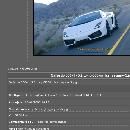
Image Pr�c�dente
<
Gallardo 560-4 - 5.2 L - lp-560-in_las_vegas-v5.j
Gallardo 560-4 - 5.2 L - lp-560-in_las_vegas-v5.jpg
Cat�gorie :
Lamborghini Gallardo & LP 5xx
->
Gallardo 560-4 - 5.2 L
Ajout� le :
08/06/2008 18:22
Nom du fichier :
lp-560-in_las_vegas-v5.jpg
Vu :
3104 fois
Commentaires :
0
Poster un commentaire
[
]
Note :
Non �valu�
Evaluer
[
]