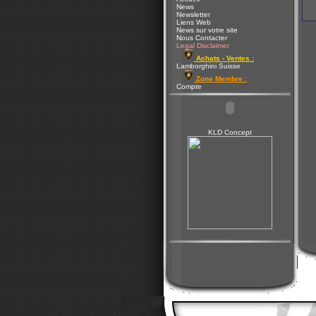
News
Newsletter
Liens Web
News sur votre site
Nous Contacter
Legal Disclaimer
Achats - Ventes :
Lamborghini Suisse
Zone Membre :
Compte
KLD Concept