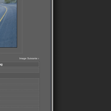
Image Suivante
>
pg