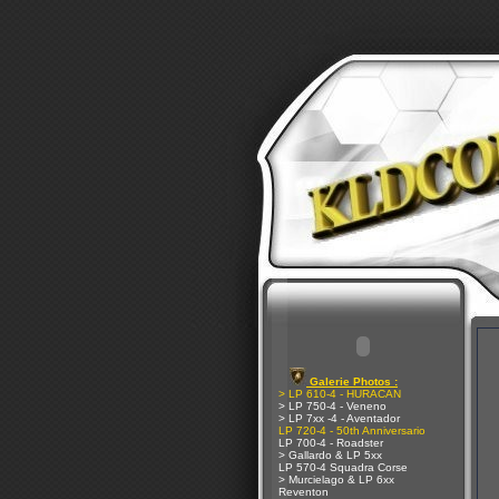
Galerie Photos :
> LP 610-4 - HURACAN
> LP 750-4 - Veneno
> LP 7xx -4 - Aventador
LP 720-4 - 50th Anniversario
LP 700-4 - Roadster
> Gallardo & LP 5xx
LP 570-4 Squadra Corse
> Murcielago & LP 6xx
Reventon