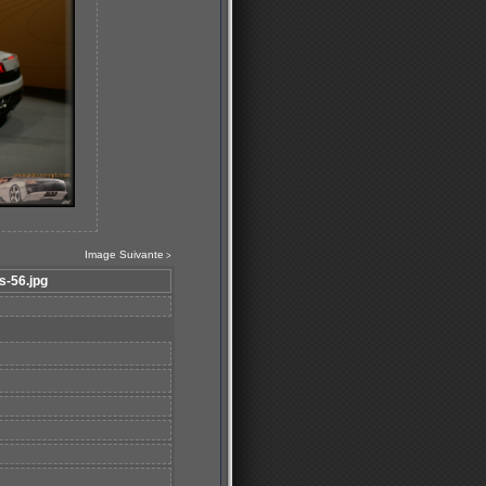
Image Suivante
>
s-56.jpg