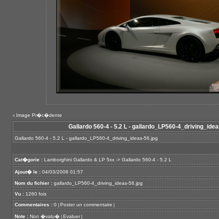
Image Pr�c�dente
<
Gallardo 560-4 - 5.2 L - gallardo_LP560-4_driving_idea
Gallardo 560-4 - 5.2 L - gallardo_LP560-4_driving_ideas-56.jpg
Cat�gorie :
Lamborghini Gallardo & LP 5xx
->
Gallardo 560-4 - 5.2 L
Ajout� le :
04/03/2008 01:57
Nom du fichier :
gallardo_LP560-4_driving_ideas-56.jpg
Vu :
1260 fois
Commentaires :
0
Poster un commentaire
[
]
Note :
Non �valu�
Evaluer
[
]