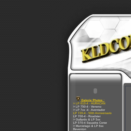
Galerie Photos :
> LP 610-4 - HURACAN
> LP 750-4 - Veneno
> LP 7xx -4 - Aventador
LP 720-4 - 50th Anniversario
LP 700-4 - Roadster
> Gallardo & LP 5xx
LP 570-4 Squadra Corse
> Murcielago & LP 6xx
Reventon