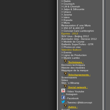
> Diablo
> Countach
> LM & Cheetah
> Jalpa & Silhouette
> Urraco
> Jarama
> Islero
> Espada
> Miura
Restauration d' une Miura
> 350 GT & 400 GT
> Concept Cars Lamborghini
Egoista - 2013
SUV Urus - Beijing 2012
Aventador Jota - Geneve 2012
> Modele de Course
Gallardo SuperTrofeo - GTR
> Photos en vrac
Valentino Balboni
> Events
> Ligne de Production
> Musée Lambo
Techniques :
Donnees techniques
Histoire des modeles
Historique de la marque
Telechargements :
Screensavers
Video
Skin ' s Winamp
Social network :
- Video Youtube
- Instagram
- Facebook
- Tweetez @kldconcept
Autres :
Accueil