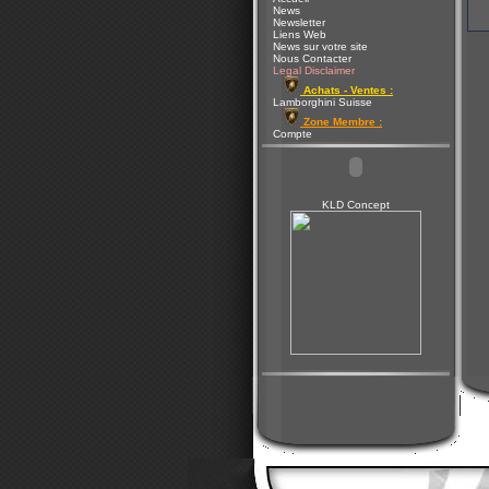
News
Newsletter
Liens Web
News sur votre site
Nous Contacter
Legal Disclaimer
Achats - Ventes :
Lamborghini Suisse
Zone Membre :
Compte
KLD Concept