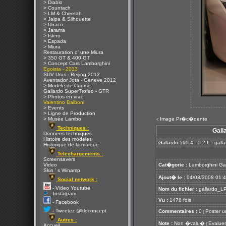
> Diablo
> Countach
> LM & Cheetah
> Jalpa & Silhouette
> Urraco
> Jarama
> Islero
> Espada
> Miura
Restauration d' une Miura
> 350 GT & 400 GT
> Concept Cars Lamborghini
Egoista - 2013
SUV Urus - Beijing 2012
Aventador Jota - Geneve 2012
> Modele de Course
Gallardo SuperTrofeo - GTR
> Photos en vrac
Valentino Balboni
> Events
> Ligne de Production
> Musée Lambo
Image Pr�c�dente
<
Techniques :
Gall
Donnees techniques
Histoire des modeles
Gallardo 560-4 - 5.2 L - gal
Historique de la marque
Telechargements :
Screensavers
Video
Cat�gorie :
Lamborghini Ga
Skin ' s Winamp
Ajout� le :
04/03/2008 01:
Social network :
- Video Youtube
Nom du fichier :
gallardo_LP
- Instagram
Vu :
1478 fois
- Facebook
- Tweetez @kldconcept
Commentaires :
0
Poster u
[
Autres :
Note :
Non �valu�
Evaluer
[
Accueil