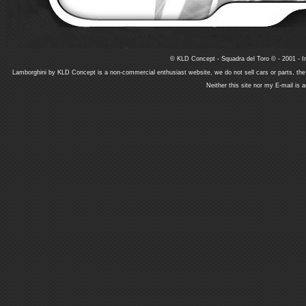
© KLD Concept - Squadra del Toro © - 2001 - In
Lamborghini by KLD Concept is a non-commercial enthusiast website, we do not sell cars or parts, th
Neither this site nor my E-mail is