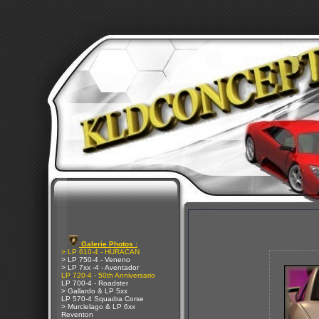
Galerie Photos :
> LP 610-4 - HURACAN
> LP 750-4 - Veneno
> LP 7xx -4 - Aventador
LP 720-4 - 50th Anniversario
LP 700-4 - Roadster
> Gallardo & LP 5xx
LP 570-4 Squadra Corse
> Murcielago & LP 6xx
Reventon