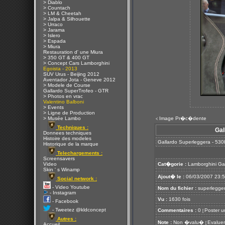
> Diablo
> Countach
> LM & Cheetah
> Jalpa & Silhouette
> Urraco
> Jarama
> Islero
> Espada
> Miura
Restauration d' une Miura
> 350 GT & 400 GT
> Concept Cars Lamborghini
Egoista - 2013
SUV Urus - Beijing 2012
Aventador Jota - Geneve 2012
> Modele de Course
Gallardo SuperTrofeo - GTR
> Photos en vrac
Valentino Balboni
> Events
> Ligne de Production
> Musée Lambo
Image Pr�c�dente
<
Techniques :
Gal
Donnees techniques
Histoire des modeles
Gallardo Superleggera - 530
Historique de la marque
Telechargements :
Screensavers
Video
Cat�gorie :
Lamborghini Ga
Skin ' s Winamp
Ajout� le :
06/03/2007 23:
Social network :
- Video Youtube
Nom du fichier :
superlegger
- Instagram
Vu :
1630 fois
- Facebook
- Tweetez @kldconcept
Commentaires :
0
Poster u
[
Autres :
Note :
Non �valu�
Evaluer
[
Accueil