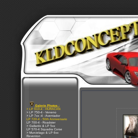
Galerie Photos :
> LP 610-4 - HURACAN
> LP 750-4 - Veneno
> LP 7xx -4 - Aventador
LP 720-4 - 50th Anniversario
LP 700-4 - Roadster
> Gallardo & LP 5xx
LP 570-4 Squadra Corse
> Murcielago & LP 6xx
Reventon