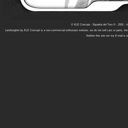
© KLD Concept - Squadra del Toro © - 2001 - In
Lamborghini by KLD Concept is a non-commercial enthusiast website, we do not sell cars or parts, th
Neither this site nor my E-mail is