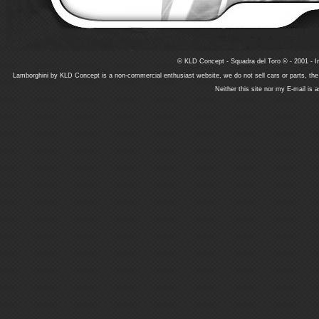
© KLD Concept - Squadra del Toro © - 2001 - In
Lamborghini by KLD Concept is a non-commercial enthusiast website, we do not sell cars or parts, th
Neither this site nor my E-mail is