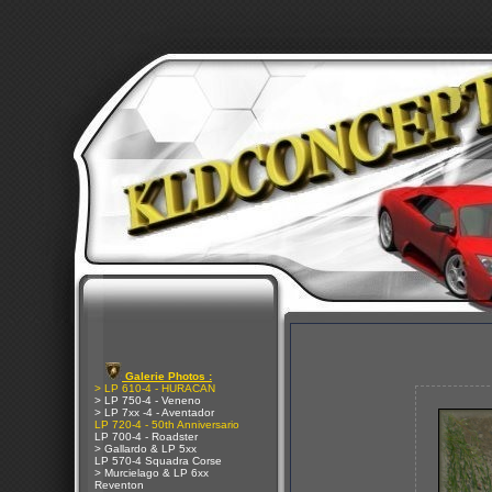
Galerie Photos :
> LP 610-4 - HURACAN
> LP 750-4 - Veneno
> LP 7xx -4 - Aventador
LP 720-4 - 50th Anniversario
LP 700-4 - Roadster
> Gallardo & LP 5xx
LP 570-4 Squadra Corse
> Murcielago & LP 6xx
Reventon