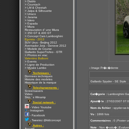
> Diablo
> Countach
> LM & Cheetah
> Jalpa & Silhouette
> Urraco
> Jarama
> Islero
> Espada
> Miura
Restauration d' une Miura
> 350 GT & 400 GT
> Concept Cars Lamborghini
Egoista - 2013
SUV Urus - Beijing 2012
Aventador Jota - Geneve 2012
> Modele de Course
Gallardo SuperTrofeo - GTR
> Photos en vrac
Valentino Balboni
> Events
> Ligne de Production
> Musée Lambo
Image Pr�c�dente
<
Techniques :
Donnees techniques
Histoire des modeles
Gallardo Spyder - SE Style
Historique de la marque
Telechargements :
Screensavers
Video
Cat�gorie :
Lamborghini Ga
Skin ' s Winamp
Ajout� le :
27/02/2007 07:
Social network :
- Video Youtube
Nom du fichier :
spyder-se-b
- Instagram
Vu :
1866 fois
- Facebook
- Tweetez @kldconcept
Commentaires :
0
Poster u
[
Autres :
Note :
Non �valu�
Evaluer
[
Accueil