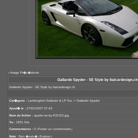
Image Pr�c�dente
<
Gallardo Spyder - SE Style by Italcardesign.ch
Gallardo Spyder - SE Style by Italcardesign.ch
Cat�gorie :
Lamborghini Gallardo & LP 5xx
->
Gallardo Spyder
Ajout� le :
27/02/2007 07:03
Nom du fichier :
spyder-se-by-ICD-f22.jpg
Vu :
1651 fois
Commentaires :
0
Poster un commentaire
[
]
Note :
Non �valu�
Evaluer
[
]