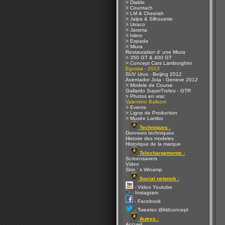
> Diablo
> Countach
> LM & Cheetah
> Jalpa & Silhouette
> Urraco
> Jarama
> Islero
> Espada
> Miura
Restauration d' une Miura
> 350 GT & 400 GT
> Concept Cars Lamborghini
Egoista - 2013
SUV Urus - Beijing 2012
Aventador Jota - Geneve 2012
> Modele de Course
Gallardo SuperTrofeo - GTR
> Photos en vrac
Valentino Balboni
> Events
> Ligne de Production
> Musée Lambo
Techniques :
Donnees techniques
Histoire des modeles
Historique de la marque
Telechargements :
Screensavers
Video
Skin ' s Winamp
Social network :
- Video Youtube
- Instagram
- Facebook
- Tweetez @kldconcept
Autres :
Accueil