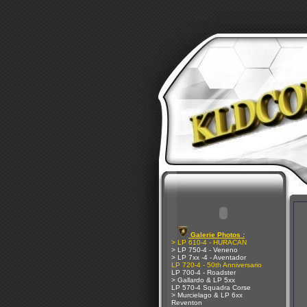
Galerie Photos :
> LP 610-4 - HURACAN
> LP 750-4 - Veneno
> LP 7xx -4 - Aventador
LP 720-4 - 50th Anniversario
LP 700-4 - Roadster
> Gallardo & LP 5xx
LP 570-4 Squadra Corse
> Murcielago & LP 6xx
Reventon