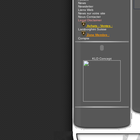
News
Newsletter
Liens Web
News sur votre site
Nous Contacter
Legal Disclaimer
Achats - Ventes :
Lamborghini Suisse
Zone Membre :
Compte
KLD Concept