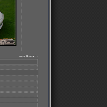
Image Suivante
>