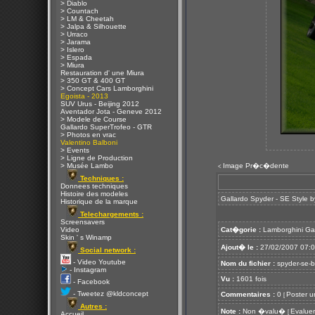
> Diablo
> Countach
> LM & Cheetah
> Jalpa & Silhouette
> Urraco
> Jarama
> Islero
> Espada
> Miura
Restauration d' une Miura
> 350 GT & 400 GT
> Concept Cars Lamborghini
Egoista - 2013
SUV Urus - Beijing 2012
Aventador Jota - Geneve 2012
> Modele de Course
Gallardo SuperTrofeo - GTR
> Photos en vrac
Valentino Balboni
> Events
> Ligne de Production
> Musée Lambo
Image Pr�c�dente
<
Techniques :
Donnees techniques
Histoire des modeles
Gallardo Spyder - SE Style b
Historique de la marque
Telechargements :
Screensavers
Video
Cat�gorie :
Lamborghini Ga
Skin ' s Winamp
Ajout� le :
27/02/2007 07:
Social network :
- Video Youtube
Nom du fichier :
spyder-se-b
- Instagram
Vu :
1601 fois
- Facebook
- Tweetez @kldconcept
Commentaires :
0
Poster u
[
Autres :
Note :
Non �valu�
Evaluer
[
Accueil