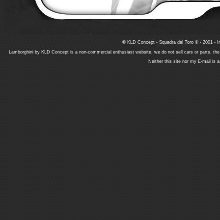
© KLD Concept - Squadra del Toro © - 2001 - In
Lamborghini by KLD Concept is a non-commercial enthusiast website, we do not sell cars or parts, th
Neither this site nor my E-mail is