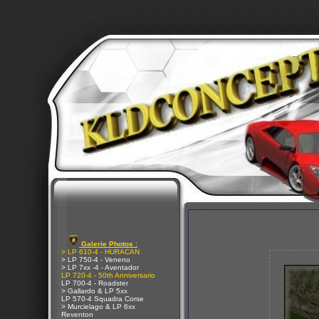
Galerie Photos :
> LP 610-4 - HURACAN
> LP 750-4 - Veneno
> LP 7xx -4 - Aventador
LP 720-4 - 50th Anniversario
LP 700-4 - Roadster
> Gallardo & LP 5xx
LP 570-4 Squadra Corse
> Murcielago & LP 6xx
Reventon