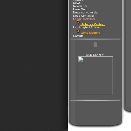
News
Newsletter
Liens Web
News sur votre site
Nous Contacter
Legal Disclaimer
Achats - Ventes :
Lamborghini Suisse
Zone Membre :
Compte
KLD Concept