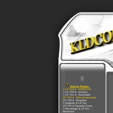
Galerie Photos :
> LP 610-4 - HURACAN
> LP 750-4 - Veneno
> LP 7xx -4 - Aventador
LP 720-4 - 50th Anniversario
LP 700-4 - Roadster
> Gallardo & LP 5xx
LP 570-4 Squadra Corse
> Murcielago & LP 6xx
Reventon