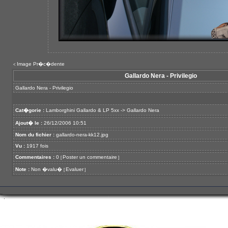
Image Pr�c�dente
<
Gallardo Nera - Privilegio
Gallardo Nera - Privilegio
Cat�gorie :
Lamborghini Gallardo & LP 5xx
->
Gallardo Nera
Ajout� le :
26/12/2006 10:51
Nom du fichier :
gallardo-nera-kk12.jpg
Vu :
1917 fois
Commentaires :
0
Poster un commentaire
[
]
Note :
Non �valu�
Evaluer
[
]