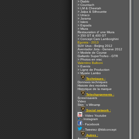
> Diablo
> Countach
> LM & Cheetah
> Jalpa & Silhouette
> Urraco
> Jarama
> Islero
> Espada
> Miura
Restauration d' une Miura
> 350 GT & 400 GT
> Concept Cars Lamborghini
Egoista - 2013
SUV Urus - Beijing 2012
Aventador Jota - Geneve 2012
> Modele de Course
Gallardo SuperTrofeo - GTR
> Photos en vrac
Valentino Balboni
> Events
> Ligne de Production
> Musée Lambo
Techniques :
Donnees techniques
Histoire des modeles
Historique de la marque
Telechargements :
Screensavers
Video
Skin ' s Winamp
Social network :
- Video Youtube
- Instagram
- Facebook
- Tweetez @kldconcept
Autres :
Accueil