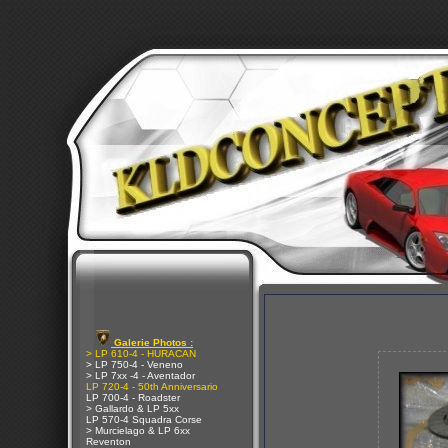
Galerie Photos :
> LP 610-4 - HURACAN
> LP 750-4 - Veneno
> LP 7xx -4 - Aventador
LP 720-4 - 50th Anniversario
LP 700-4 - Roadster
> Gallardo & LP 5xx
LP 570-4 Squadra Corse
> Murcielago & LP 6xx
Reventon