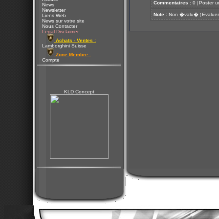
Commentaires :
0
Poster u
[
News
Newsletter
Note :
Non �valu�
Evaluer
[
Liens Web
News sur votre site
Nous Contacter
Legal Disclaimer
Achats - Ventes :
Lamborghini Suisse
Zone Membre :
Compte
KLD Concept