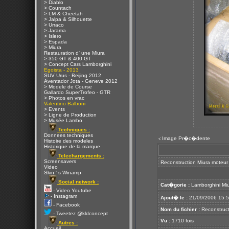
> Diablo
> Countach
> LM & Cheetah
> Jalpa & Silhouette
> Urraco
> Jarama
> Islero
> Espada
> Miura
Restauration d' une Miura
> 350 GT & 400 GT
> Concept Cars Lamborghini
Egoista - 2013
SUV Urus - Beijing 2012
Aventador Jota - Geneve 2012
> Modele de Course
Gallardo SuperTrofeo - GTR
> Photos en vrac
Valentino Balboni
> Events
> Ligne de Production
> Musée Lambo
Techniques :
Donnees techniques
Image Pr�c�dente
<
Histoire des modeles
Historique de la marque
Telechargements :
Screensavers
Reconstruction Miura moteur
Video
Skin ' s Winamp
Social network :
Cat�gorie :
Lamborghini Mi
- Video Youtube
- Instagram
Ajout� le :
21/09/2006 15:
- Facebook
Nom du fichier :
Reconstruct
- Tweetez @kldconcept
Vu :
1710 fois
Autres :
Accueil