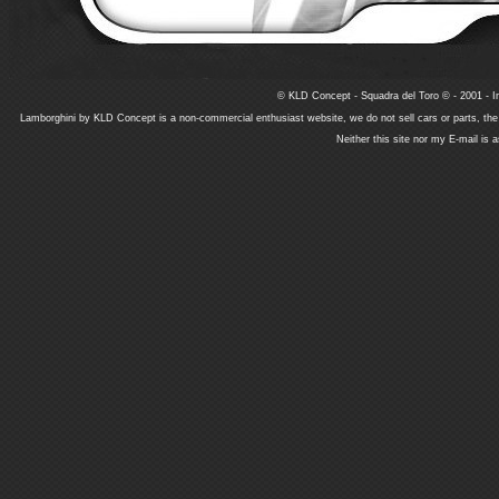
© KLD Concept - Squadra del Toro © - 2001 - In
Lamborghini by KLD Concept is a non-commercial enthusiast website, we do not sell cars or parts, th
Neither this site nor my E-mail is