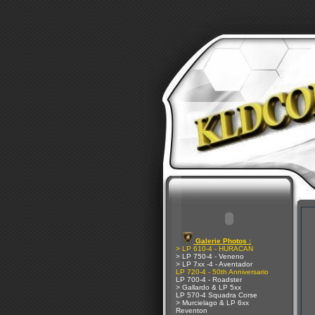
Galerie Photos :
> LP 610-4 - HURACAN
> LP 750-4 - Veneno
> LP 7xx -4 - Aventador
LP 720-4 - 50th Anniversario
LP 700-4 - Roadster
> Gallardo & LP 5xx
LP 570-4 Squadra Corse
> Murcielago & LP 6xx
Reventon