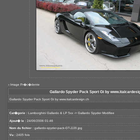
Image Pr�c�dente
<
Gallardo Spyder Pack Sport Gt by www.italcardesi
Gallardo Spyder Pack Sport Gt by
www.italcardesign.ch
Cat�gorie :
Lamborghini Gallardo & LP 5xx
->
Gallardo Spyder Modifiee
Ajout� le :
24/06/2006 01:46
Nom du fichier :
gallardo-spyder-pack-GT-JJJ0.jpg
Vu :
2405 fois