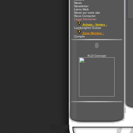
News
Newsletter
Liens Web
News sur votre site
Nous Contacter
Legal Disclaimer
Achats - Ventes :
Lamborghini Suisse
Zone Membre :
Compte
KLD Concept