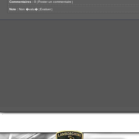
Commentaires :
0
Poster un commentaire
[
]
Note :
Non �valu�
Evaluer
[
]