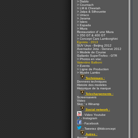
> Diablo
> Countach
> LM & Cheetah
> Jalpa & Silhouette
> Urraco
> Jarama
> Islero
> Espada
> Miura
Restauration d' une Miura
> 350 GT & 400 GT
> Concept Cars Lamborghini
Egoista - 2013
SUV Urus - Beijing 2012
Aventador Jota - Geneve 2012
> Modele de Course
Gallardo SuperTrofeo - GTR
> Photos en vrac
Valentino Balboni
> Events
> Ligne de Production
> Musée Lambo
Techniques :
Donnees techniques
Histoire des modeles
Historique de la marque
Telechargements :
Screensavers
Video
Skin ' s Winamp
Social network :
- Video Youtube
- Instagram
- Facebook
- Tweetez @kldconcept
Autres :
Accueil