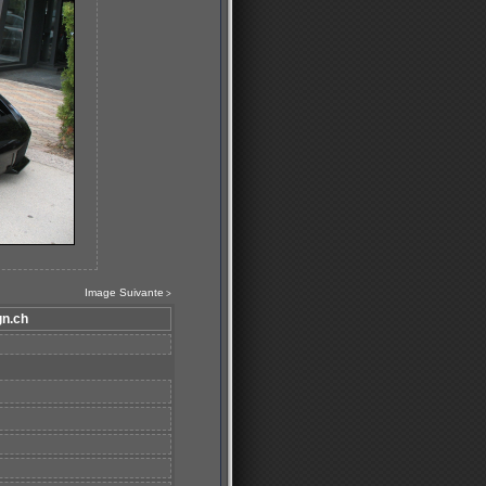
Image Suivante
>
gn.ch