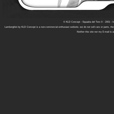
© KLD Concept - Squadra del Toro © - 2001 - In
Lamborghini by KLD Concept is a non-commercial enthusiast website, we do not sell cars or parts, th
Neither this site nor my E-mail is