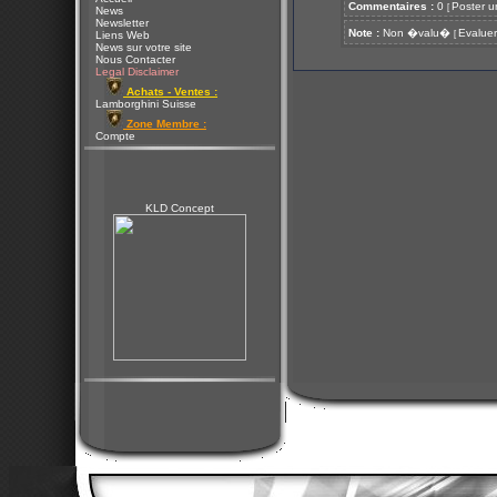
Commentaires :
0
Poster u
[
News
Newsletter
Note :
Non �valu�
Evaluer
[
Liens Web
News sur votre site
Nous Contacter
Legal Disclaimer
Achats - Ventes :
Lamborghini Suisse
Zone Membre :
Compte
KLD Concept