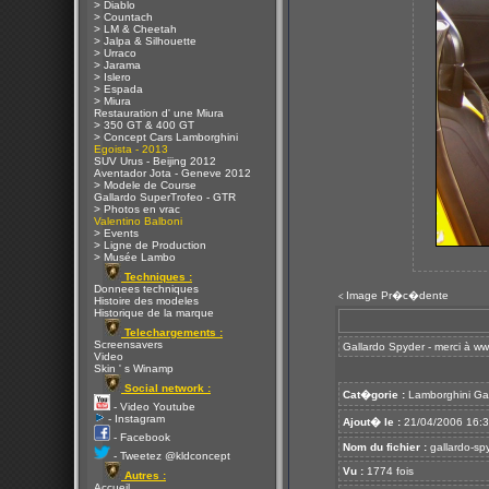
> Diablo
> Countach
> LM & Cheetah
> Jalpa & Silhouette
> Urraco
> Jarama
> Islero
> Espada
> Miura
Restauration d' une Miura
> 350 GT & 400 GT
> Concept Cars Lamborghini
Egoista - 2013
SUV Urus - Beijing 2012
Aventador Jota - Geneve 2012
> Modele de Course
Gallardo SuperTrofeo - GTR
> Photos en vrac
Valentino Balboni
> Events
> Ligne de Production
> Musée Lambo
Techniques :
Donnees techniques
Image Pr�c�dente
<
Histoire des modeles
Historique de la marque
Telechargements :
Screensavers
Gallardo Spyder - merci à
ww
Video
Skin ' s Winamp
Social network :
Cat�gorie :
Lamborghini Ga
- Video Youtube
- Instagram
Ajout� le :
21/04/2006 16:
- Facebook
Nom du fichier :
gallardo-sp
- Tweetez @kldconcept
Vu :
1774 fois
Autres :
Accueil