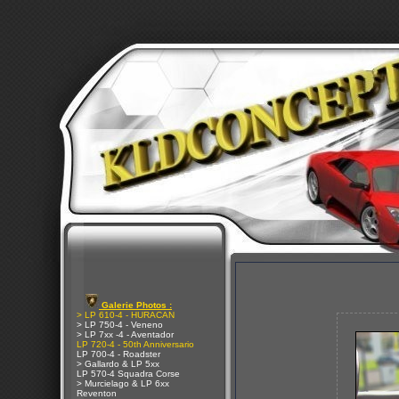
Galerie Photos :
> LP 610-4 - HURACAN
> LP 750-4 - Veneno
> LP 7xx -4 - Aventador
LP 720-4 - 50th Anniversario
LP 700-4 - Roadster
> Gallardo & LP 5xx
LP 570-4 Squadra Corse
> Murcielago & LP 6xx
Reventon