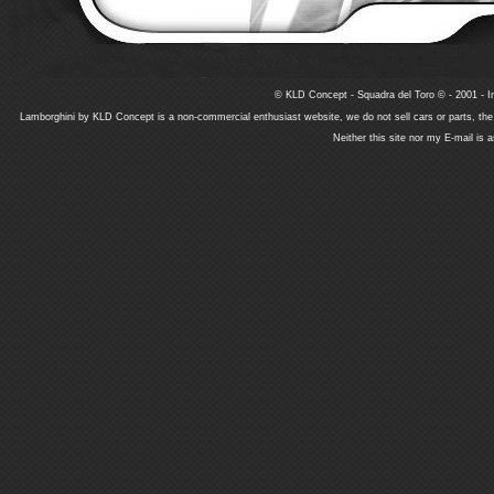
© KLD Concept - Squadra del Toro © - 2001 - In
Lamborghini by KLD Concept is a non-commercial enthusiast website, we do not sell cars or parts, th
Neither this site nor my E-mail is