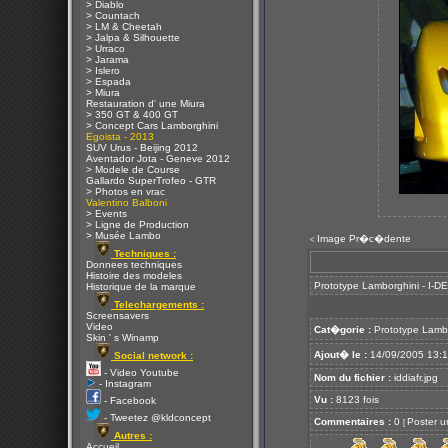
> Diablo
> Countach
> LM & Cheetah
> Jalpa & Silhouette
> Urraco
> Jarama
> Islero
> Espada
> Miura
Restauration d' une Miura
> 350 GT & 400 GT
> Concept Cars Lamborghini
Egoista - 2013
SUV Urus - Beijing 2012
Aventador Jota - Geneve 2012
> Modele de Course
Gallardo SuperTrofeo - GTR
> Photos en vrac
Valentino Balboni
> Events
> Ligne de Production
> Musée Lambo
Image Pr�c�dente
<
Techniques :
Donnees techniques
Histoire des modeles
Prototype Lamborghini - I-DE-
Historique de la marque
Telechargements :
Screensavers
Video
Cat�gorie :
Prototype Lamb
Skin ' s Winamp
Ajout� le :
14/09/2005 13:
Social network :
- Video Youtube
Nom du fichier :
iddiafr.jpg
- Instagram
Vu :
8123 fois
- Facebook
- Tweetez @kldconcept
Commentaires :
0
Poster u
[
Autres :
Accueil