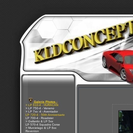
Galerie Photos :
> LP 610-4 - HURACAN
> LP 750-4 - Veneno
> LP 7xx -4 - Aventador
LP 720-4 - 50th Anniversario
LP 700-4 - Roadster
> Gallardo & LP 5xx
LP 570-4 Squadra Corse
> Murcielago & LP 6xx
Reventon