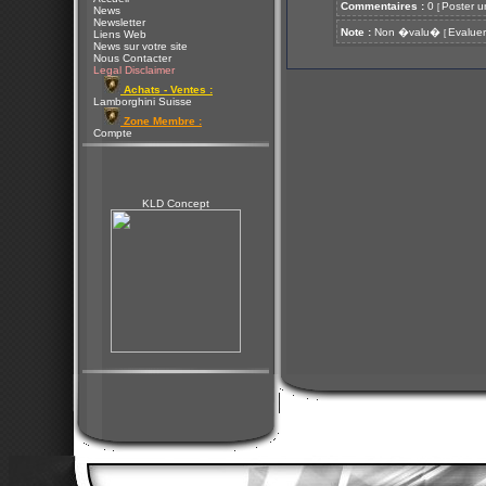
Commentaires :
0
Poster u
[
News
Newsletter
Note :
Non �valu�
Evaluer
[
Liens Web
News sur votre site
Nous Contacter
Legal Disclaimer
Achats - Ventes :
Lamborghini Suisse
Zone Membre :
Compte
KLD Concept