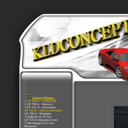
Galerie Photos :
> LP 610-4 - HURACAN
> LP 750-4 - Veneno
> LP 7xx -4 - Aventador
LP 720-4 - 50th Anniversario
LP 700-4 - Roadster
> Gallardo & LP 5xx
LP 570-4 Squadra Corse
> Murcielago & LP 6xx
Reventon