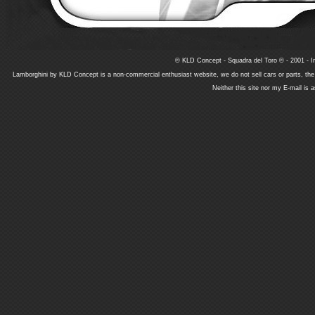
© KLD Concept - Squadra del Toro © - 2001 - In
Lamborghini by KLD Concept is a non-commercial enthusiast website, we do not sell cars or parts, th
Neither this site nor my E-mail is