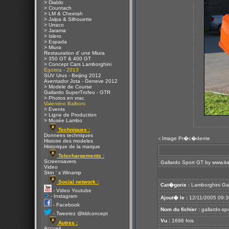
> Diablo
> Countach
> LM & Cheetah
> Jalpa & Silhouette
> Urraco
> Jarama
> Islero
> Espada
> Miura
Restauration d' une Miura
> 350 GT & 400 GT
> Concept Cars Lamborghini
Egoista - 2013
SUV Urus - Beijing 2012
Aventador Jota - Geneve 2012
> Modele de Course
Gallardo SuperTrofeo - GTR
> Photos en vrac
Valentino Balboni
> Events
> Ligne de Production
> Musée Lambo
Techniques :
Donnees techniques
Image Pr�c�dente
<
Histoire des modeles
Historique de la marque
Telechargements :
Screensavers
Gallardo Sport GT by
www.it
Video
Skin ' s Winamp
Social network :
Cat�gorie :
Lamborghini Ga
- Video Youtube
- Instagram
Ajout� le :
12/11/2005 09:3
- Facebook
Nom du fichier :
gallardo-spor
- Tweetez @kldconcept
Vu :
1696 fois
Autres :
Accueil