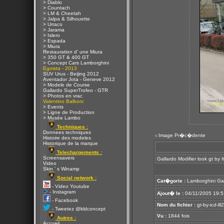
> Diablo
> Countach
> LM & Cheetah
> Jalpa & Silhouette
> Urraco
> Jarama
> Islero
> Espada
> Miura
Restauration d' une Miura
> 350 GT & 400 GT
> Concept Cars Lamborghini
Egoista - 2013
SUV Urus - Beijing 2012
Aventador Jota - Geneve 2012
> Modele de Course
Gallardo SuperTrofeo - GTR
> Photos en vrac
Valentino Balboni
> Events
> Ligne de Production
> Musée Lambo
Techniques :
Donnees techniques
Image Pr�c�dente
<
Histoire des modeles
Historique de la marque
Telechargements :
Screensavers
Gallardo Modifier look gt by I
Video
Skin ' s Winamp
Social network :
Cat�gorie :
Lamborghini Ga
- Video Youtube
- Instagram
Ajout� le :
04/11/2005 19:5
- Facebook
Nom du fichier :
gt-by-icd-lll
- Tweetez @kldconcept
Vu :
1844 fois
Autres :
Accueil