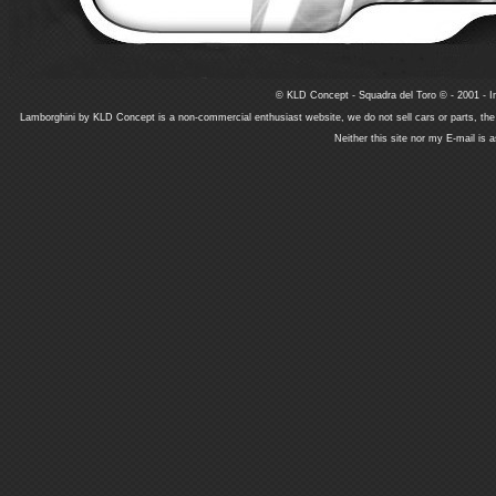
© KLD Concept - Squadra del Toro © - 2001 - In
Lamborghini by KLD Concept is a non-commercial enthusiast website, we do not sell cars or parts, th
Neither this site nor my E-mail is