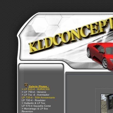
Galerie Photos :
> LP 610-4 - HURACAN
> LP 750-4 - Veneno
> LP 7xx -4 - Aventador
LP 720-4 - 50th Anniversario
LP 700-4 - Roadster
> Gallardo & LP 5xx
LP 570-4 Squadra Corse
> Murcielago & LP 6xx
Reventon