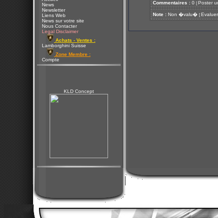
Commentaires :
0
Poster u
[
News
Newsletter
Note :
Non �valu�
Evaluer
[
Liens Web
News sur votre site
Nous Contacter
Legal Disclaimer
Achats - Ventes :
Lamborghini Suisse
Zone Membre :
Compte
KLD Concept