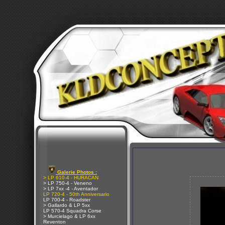
Galerie Photos :
> LP 610-4 - HURACAN
> LP 750-4 - Veneno
> LP 7xx -4 - Aventador
LP 720-4 - 50th Anniversario
LP 700-4 - Roadster
> Gallardo & LP 5xx
LP 570-4 Squadra Corse
> Murcielago & LP 6xx
Reventon