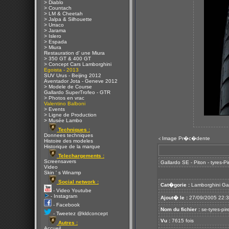
> Diablo
> Countach
> LM & Cheetah
> Jalpa & Silhouette
> Urraco
> Jarama
> Islero
> Espada
> Miura
Restauration d' une Miura
> 350 GT & 400 GT
> Concept Cars Lamborghini
Egoista - 2013
SUV Urus - Beijing 2012
Aventador Jota - Geneve 2012
> Modele de Course
Gallardo SuperTrofeo - GTR
> Photos en vrac
Valentino Balboni
> Events
> Ligne de Production
> Musée Lambo
Techniques :
Donnees techniques
Image Pr�c�dente
<
Histoire des modeles
Historique de la marque
Telechargements :
Screensavers
Gallardo SE - Piton - tyres-Pi
Video
Skin ' s Winamp
Social network :
Cat�gorie :
Lamborghini Ga
- Video Youtube
- Instagram
Ajout� le :
27/09/2005 22:
- Facebook
Nom du fichier :
se-tyres-pir
- Tweetez @kldconcept
Vu :
7615 fois
Autres :
Accueil