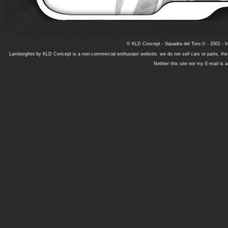
© KLD Concept - Squadra del Toro © - 2001 - In
Lamborghini by KLD Concept is a non-commercial enthusiast website, we do not sell cars or parts, th
Neither this site nor my E-mail is