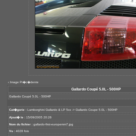
Image Pr�c�dente
<
Gallardo Coupé 5.0L - 500HP
Gallardo Coupé 5.0L - 500HP
Cat�gorie :
Lamborghini Gallardo & LP 5xx
->
Gallardo Coupe 5.0L - 500HP
Ajout� le :
15/09/2005 20:26
Nom du fichier :
gallardo-first-europemm7.jpg
Vu :
4028 fois