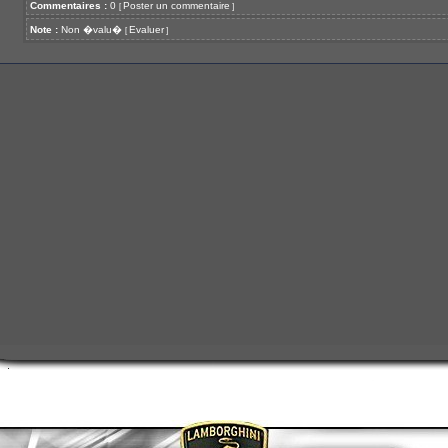
Commentaires :
0
Poster un commentaire
[
]
Note :
Non �valu�
Evaluer
[
]