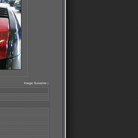
Image Suivante
>