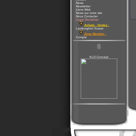
News
Newsletter
Liens Web
News sur votre site
Nous Contacter
Legal Disclaimer
Achats - Ventes :
Lamborghini Suisse
Zone Membre :
Compte
KLD Concept