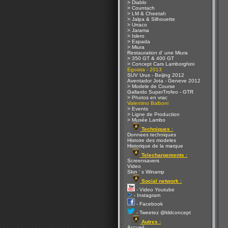
> Diablo
> Countach
> LM & Cheetah
> Jalpa & Silhouette
> Urraco
> Jarama
> Islero
> Espada
> Miura
Restauration d' une Miura
> 350 GT & 400 GT
> Concept Cars Lamborghini
Egoista - 2013
SUV Urus - Beijing 2012
Aventador Jota - Geneve 2012
> Modele de Course
Gallardo SuperTrofeo - GTR
> Photos en vrac
Valentino Balboni
> Events
> Ligne de Production
> Musée Lambo
Techniques :
Donnees techniques
Histoire des modeles
Historique de la marque
Telechargements :
Screensavers
Video
Skin ' s Winamp
Social network :
- Video Youtube
- Instagram
- Facebook
- Tweetez @kldconcept
Autres :
Accueil