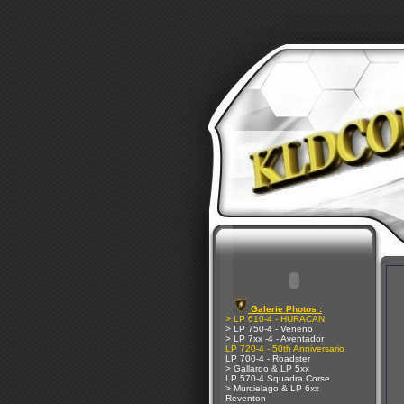
Galerie Photos :
> LP 610-4 - HURACAN
> LP 750-4 - Veneno
> LP 7xx -4 - Aventador
LP 720-4 - 50th Anniversario
LP 700-4 - Roadster
> Gallardo & LP 5xx
LP 570-4 Squadra Corse
> Murcielago & LP 6xx
Reventon