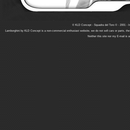
© KLD Concept - Squadra del Toro © - 2001 - In
Lamborghini by KLD Concept is a non-commercial enthusiast website, we do not sell cars or parts, th
Neither this site nor my E-mail is