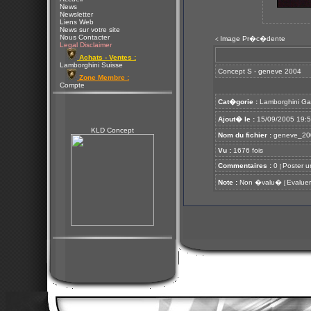
News
Newsletter
Liens Web
News sur votre site
Nous Contacter
Image Pr�c�dente
<
Legal Disclaimer
Achats - Ventes :
Lamborghini Suisse
Concept S - geneve 2004
Zone Membre :
Compte
Cat�gorie :
Lamborghini Ga
Ajout� le :
15/09/2005 19:
KLD Concept
Nom du fichier :
geneve_200
Vu :
1676 fois
Commentaires :
0
Poster u
[
Note :
Non �valu�
Evaluer
[