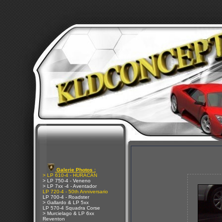
Galerie Photos :
> LP 610-4 - HURACAN
> LP 750-4 - Veneno
> LP 7xx -4 - Aventador
LP 720-4 - 50th Anniversario
LP 700-4 - Roadster
> Gallardo & LP 5xx
LP 570-4 Squadra Corse
> Murcielago & LP 6xx
Reventon