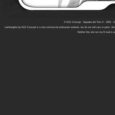
© KLD Concept - Squadra del Toro © - 2001 - In
Lamborghini by KLD Concept is a non-commercial enthusiast website, we do not sell cars or parts, th
Neither this site nor my E-mail is