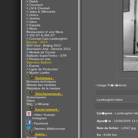
> Diablo
> Countach
> LM & Cheetah
> Jalpa & Silhouette
> Urraco
> Jarama
> Islero
> Espada
> Miura
Restauration d' une Miura
> 350 GT & 400 GT
> Concept Cars Lamborghini
Egoista - 2013
SUV Urus - Beijing 2012
Aventador Jota - Geneve 2012
> Modele de Course
Gallardo SuperTrofeo - GTR
> Photos en vrac
Valentino Balboni
> Events
> Ligne de Production
> Musée Lambo
Techniques :
Donnees techniques
Histoire des modeles
Image Pr�c�dente
<
Historique de la marque
Telechargements :
Screensavers
Lamborghini Islero
Video
Skin ' s Winamp
Social network :
Cat�gorie :
Lamborghini Isl
- Video Youtube
- Instagram
Ajout� le :
15/09/2005 13:
- Facebook
Nom du fichier :
L0047.jpg
- Tweetez @kldconcept
Autres :
Vu :
6198 fois
Accueil