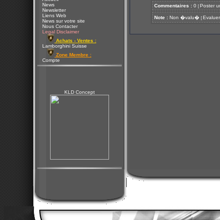
News
Commentaires :
0
Poster u
[
Newsletter
Liens Web
Note :
Non �valu�
Evaluer
[
News sur votre site
Nous Contacter
Legal Disclaimer
Achats - Ventes :
Lamborghini Suisse
Zone Membre :
Compte
KLD Concept