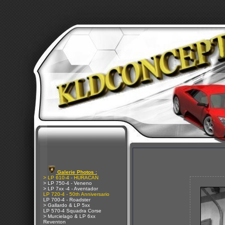
Galerie Photos :
> LP 610-4 - HURACAN
> LP 750-4 - Veneno
> LP 7xx -4 - Aventador
LP 720-4 - 50th Anniversario
LP 700-4 - Roadster
> Gallardo & LP 5xx
LP 570-4 Squadra Corse
> Murcielago & LP 6xx
Reventon