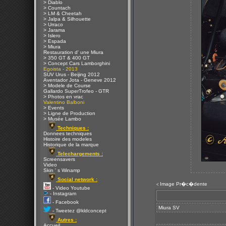
> Diablo
> Countach
> LM & Cheetah
> Jalpa & Silhouette
> Urraco
> Jarama
> Islero
> Espada
> Miura
Restauration d' une Miura
> 350 GT & 400 GT
> Concept Cars Lamborghini
Egoista - 2013
SUV Urus - Beijing 2012
Aventador Jota - Geneve 2012
> Modele de Course
Gallardo SuperTrofeo - GTR
> Photos en vrac
Valentino Balboni
> Events
> Ligne de Production
> Musée Lambo
Techniques :
Donnees techniques
Histoire des modeles
Historique de la marque
Telechargements :
Screensavers
Video
Skin ' s Winamp
Social network :
Image Pr�c�dente
<
- Video Youtube
- Instagram
- Facebook
Miura SV
- Tweetez @kldconcept
Autres :
Accueil