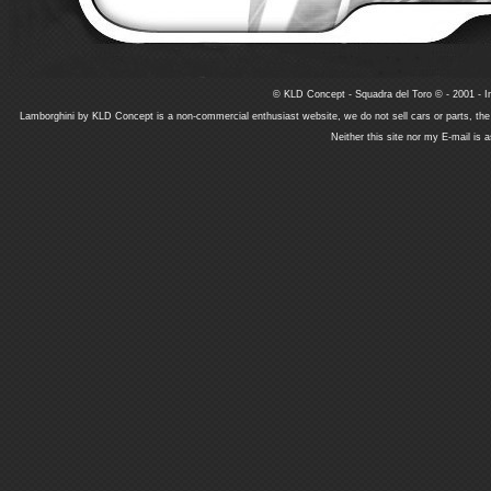
© KLD Concept - Squadra del Toro © - 2001 - In
Lamborghini by KLD Concept is a non-commercial enthusiast website, we do not sell cars or parts, th
Neither this site nor my E-mail is