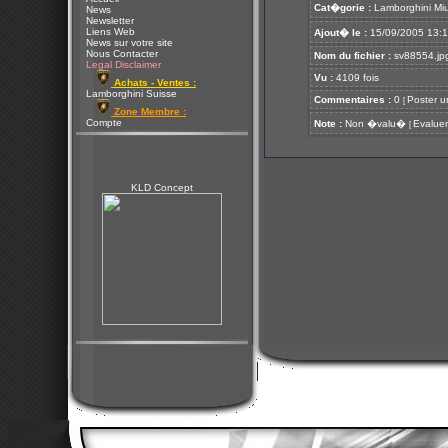
Cat�gorie :
Lamborghini Mi
News
Newsletter
Liens Web
Ajout� le :
15/09/2005 13:
News sur votre site
Nous Contacter
Nom du fichier :
sv88554.jp
Legal Disclaimer
Vu :
4109 fois
Achats - Ventes :
Lamborghini Suisse
Commentaires :
0
Poster u
[
Zone Membre :
Compte
Note :
Non �valu�
Evaluer
[
KLD Concept