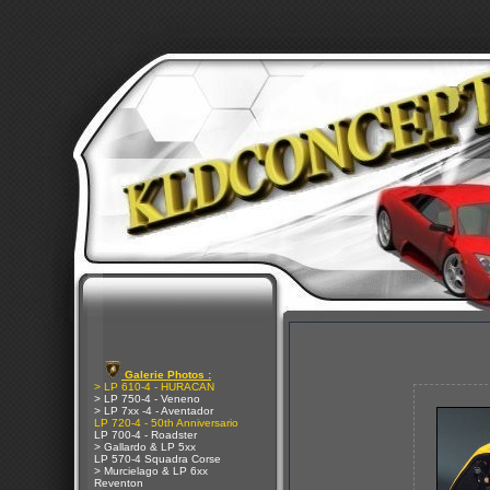
Galerie Photos :
> LP 610-4 - HURACAN
> LP 750-4 - Veneno
> LP 7xx -4 - Aventador
LP 720-4 - 50th Anniversario
LP 700-4 - Roadster
> Gallardo & LP 5xx
LP 570-4 Squadra Corse
> Murcielago & LP 6xx
Reventon