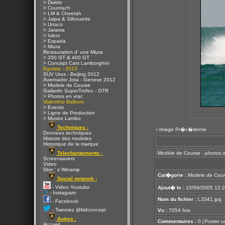
> Diablo
> Countach
> LM & Cheetah
> Jalpa & Silhouette
> Urraco
> Jarama
> Islero
> Espada
> Miura
Restauration d' une Miura
> 350 GT & 400 GT
> Concept Cars Lamborghini
Egoista - 2013
SUV Urus - Beijing 2012
Aventador Jota - Geneve 2012
> Modele de Course
Gallardo SuperTrofeo - GTR
> Photos en vrac
Valentino Balboni
> Events
> Ligne de Production
> Musée Lambo
Techniques :
Image Pr�c�dente
<
Donnees techniques
Histoire des modeles
Historique de la marque
Telechargements :
Modéle de Course - photos of
Screensavers
Video
Skin ' s Winamp
Cat�gorie :
Modele de Cour
Social network :
- Video Youtube
Ajout� le :
15/09/2005 12:
- Instagram
Nom du fichier :
L3341.jpg
- Facebook
- Tweetez @kldconcept
Vu :
7054 fois
Autres :
Commentaires :
0
Poster u
[
Accueil