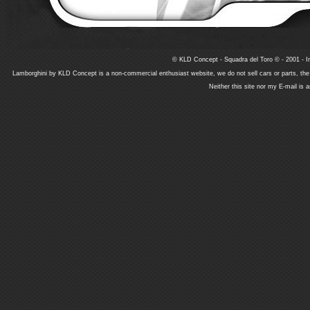
© KLD Concept - Squadra del Toro © - 2001 - In
Lamborghini by KLD Concept is a non-commercial enthusiast website, we do not sell cars or parts, th
Neither this site nor my E-mail is