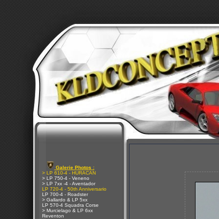
Galerie Photos :
> LP 610-4 - HURACAN
> LP 750-4 - Veneno
> LP 7xx -4 - Aventador
LP 720-4 - 50th Anniversario
LP 700-4 - Roadster
> Gallardo & LP 5xx
LP 570-4 Squadra Corse
> Murcielago & LP 6xx
Reventon