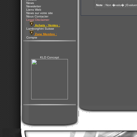
News
Note :
Non �valu�
Evaluer
[
Newsletter
Liens Web
News sur votre site
Nous Contacter
Legal Disclaimer
Achats - Ventes :
Lamborghini Suisse
Zone Membre :
Compte
KLD Concept