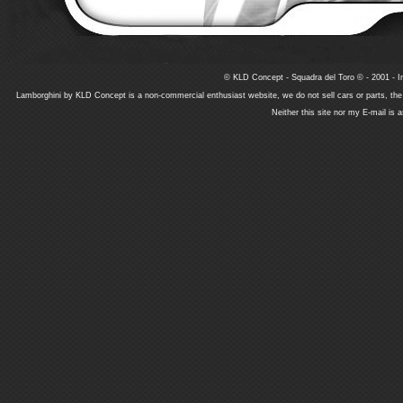
© KLD Concept - Squadra del Toro © - 2001 - In
Lamborghini by KLD Concept is a non-commercial enthusiast website, we do not sell cars or parts, th
Neither this site nor my E-mail is