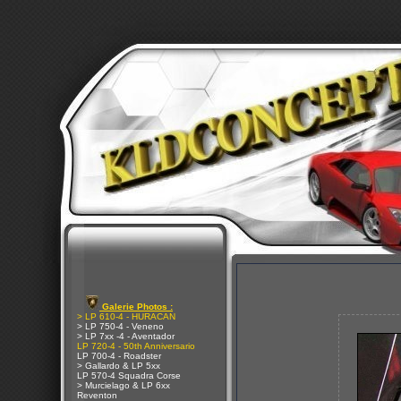
Galerie Photos :
> LP 610-4 - HURACAN
> LP 750-4 - Veneno
> LP 7xx -4 - Aventador
LP 720-4 - 50th Anniversario
LP 700-4 - Roadster
> Gallardo & LP 5xx
LP 570-4 Squadra Corse
> Murcielago & LP 6xx
Reventon