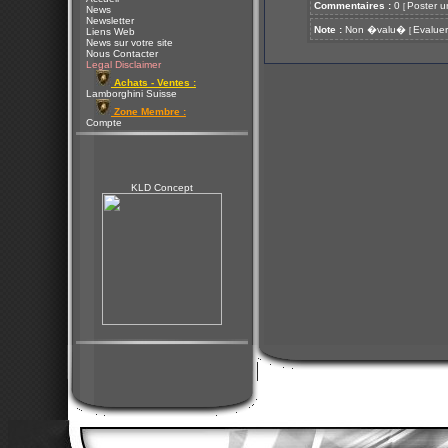
Commentaires :
0
Poster u
[
News
Newsletter
Note :
Non �valu�
Evaluer
[
Liens Web
News sur votre site
Nous Contacter
Legal Disclaimer
Achats - Ventes :
Lamborghini Suisse
Zone Membre :
Compte
KLD Concept