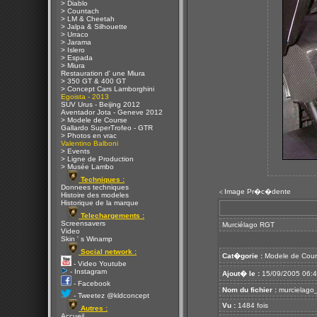
> Diablo
> Countach
> LM & Cheetah
> Jalpa & Silhouette
> Urraco
> Jarama
> Islero
> Espada
> Miura
Restauration d' une Miura
> 350 GT & 400 GT
> Concept Cars Lamborghini
Egoista - 2013
SUV Urus - Beijing 2012
Aventador Jota - Geneve 2012
> Modele de Course
Gallardo SuperTrofeo - GTR
> Photos en vrac
Valentino Balboni
> Events
> Ligne de Production
> Musée Lambo
Techniques :
Donnees techniques
Image Pr�c�dente
<
Histoire des modeles
Historique de la marque
Telechargements :
Screensavers
Murciélago RGT
Video
Skin ' s Winamp
Social network :
Cat�gorie :
Modele de Cour
- Video Youtube
- Instagram
Ajout� le :
15/09/2005 06:
- Facebook
Nom du fichier :
murcielago_
- Tweetez @kldconcept
Vu :
1484 fois
Autres :
Accueil