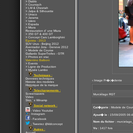
> Diablo
> Countach
> LM & Cheetah
> Jalpa & Silhouette
> Urraco
> Jarama
> Islero
> Espada
> Miura
Restauration d' une Miura
> 350 GT & 400 GT
> Concept Cars Lamborghini
Egoista - 2013
SUV Urus - Beijing 2012
Aventador Jota - Geneve 2012
> Modele de Course
Gallardo SuperTrofeo - GTR
> Photos en vrac
Valentino Balboni
> Events
> Ligne de Production
> Musée Lambo
Techniques :
Donnees techniques
Image Pr�c�dente
<
Histoire des modeles
Historique de la marque
Telechargements :
Screensavers
Murciélago RGT
Video
Skin ' s Winamp
Social network :
Cat�gorie :
Modele de Cour
- Video Youtube
- Instagram
Ajout� le :
15/09/2005 06:
- Facebook
Nom du fichier :
murcielago_
- Tweetez @kldconcept
Vu :
1417 fois
Autres :
Accueil