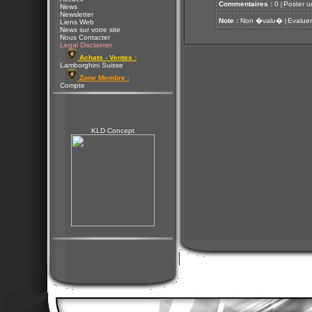
Commentaires :
0
Poster u
[
News
Newsletter
Note :
Non �valu�
Evaluer
[
Liens Web
News sur votre site
Nous Contacter
Legal Disclaimer
Achats - Ventes :
Lamborghini Suisse
Zone Membre :
Compte
KLD Concept