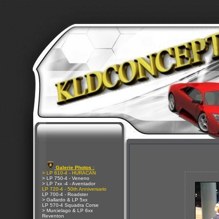
Galerie Photos :
> LP 610-4 - HURACAN
> LP 750-4 - Veneno
> LP 7xx -4 - Aventador
LP 720-4 - 50th Anniversario
LP 700-4 - Roadster
> Gallardo & LP 5xx
LP 570-4 Squadra Corse
> Murcielago & LP 6xx
Reventon