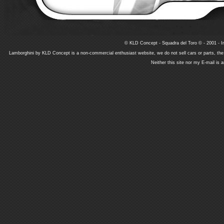
© KLD Concept - Squadra del Toro © - 2001 - In
Lamborghini by KLD Concept is a non-commercial enthusiast website, we do not sell cars or parts, th
Neither this site nor my E-mail is