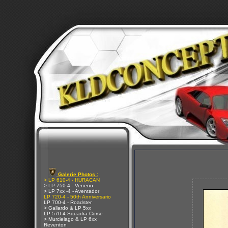
Galerie Photos :
> LP 610-4 - HURACAN
> LP 750-4 - Veneno
> LP 7xx -4 - Aventador
LP 720-4 - 50th Anniversario
LP 700-4 - Roadster
> Gallardo & LP 5xx
LP 570-4 Squadra Corse
> Murcielago & LP 6xx
Reventon