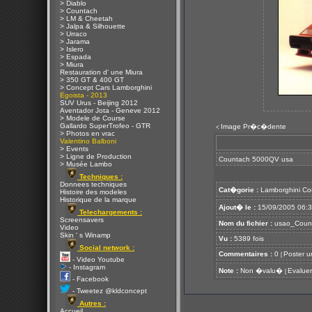
> Diablo
> Countach
> LM & Cheetah
> Jalpa & Silhouette
> Urraco
> Jarama
> Islero
> Espada
> Miura
Restauration d' une Miura
> 350 GT & 400 GT
> Concept Cars Lamborghini
Egoista - 2013
SUV Urus - Beijing 2012
Aventador Jota - Geneve 2012
> Modele de Course
Gallardo SuperTrofeo - GTR
Image Pr�c�dente
<
> Photos en vrac
Valentino Balboni
> Events
> Ligne de Production
Countach 5000QV usa
> Musée Lambo
Techniques :
Donnees techniques
Cat�gorie :
Lamborghini Co
Histoire des modeles
Historique de la marque
Ajout� le :
15/09/2005 06:
Telechargements :
Screensavers
Nom du fichier :
usao_Coun
Video
Skin ' s Winamp
Vu :
5389 fois
Social network :
Commentaires :
0
Poster u
[
- Video Youtube
- Instagram
Note :
Non �valu�
Evaluer
[
- Facebook
- Tweetez @kldconcept
Autres :
Accueil