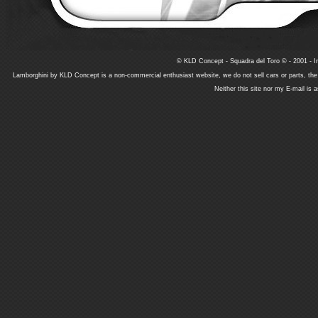
© KLD Concept - Squadra del Toro © - 2001 - In
Lamborghini by KLD Concept is a non-commercial enthusiast website, we do not sell cars or parts, th
Neither this site nor my E-mail is