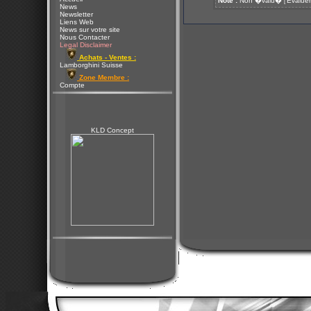
Note :
Non �valu�
Evaluer
[
News
Newsletter
Liens Web
News sur votre site
Nous Contacter
Legal Disclaimer
Achats - Ventes :
Lamborghini Suisse
Zone Membre :
Compte
KLD Concept