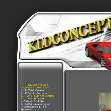
Galerie Photos :
> LP 610-4 - HURACAN
> LP 750-4 - Veneno
> LP 7xx -4 - Aventador
LP 720-4 - 50th Anniversario
LP 700-4 - Roadster
> Gallardo & LP 5xx
LP 570-4 Squadra Corse
> Murcielago & LP 6xx
Reventon