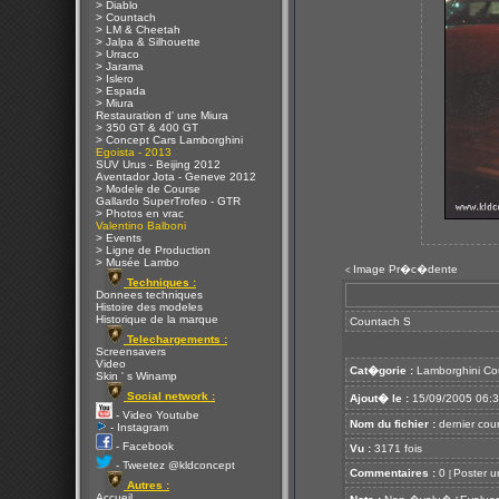
> Diablo
> Countach
> LM & Cheetah
> Jalpa & Silhouette
> Urraco
> Jarama
> Islero
> Espada
> Miura
Restauration d' une Miura
> 350 GT & 400 GT
> Concept Cars Lamborghini
Egoista - 2013
SUV Urus - Beijing 2012
Aventador Jota - Geneve 2012
> Modele de Course
Gallardo SuperTrofeo - GTR
> Photos en vrac
Valentino Balboni
> Events
> Ligne de Production
> Musée Lambo
Image Pr�c�dente
<
Techniques :
Donnees techniques
Histoire des modeles
Historique de la marque
Countach S
Telechargements :
Screensavers
Video
Cat�gorie :
Lamborghini Co
Skin ' s Winamp
Social network :
Ajout� le :
15/09/2005 06:
- Video Youtube
Nom du fichier :
dernier cou
- Instagram
- Facebook
Vu :
3171 fois
- Tweetez @kldconcept
Commentaires :
0
Poster u
[
Autres :
Accueil