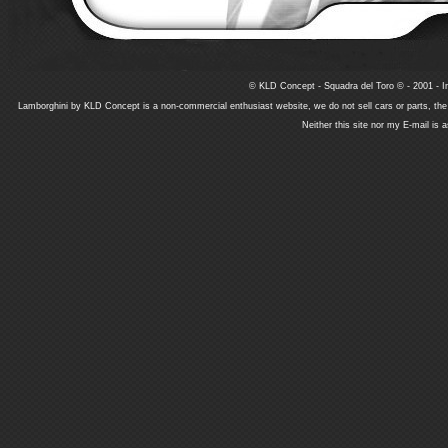
© KLD Concept - Squadra del Toro © - 2001 - In
Lamborghini by KLD Concept is a non-commercial enthusiast website, we do not sell cars or parts, th
Neither this site nor my E-mail is