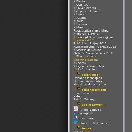
> Diablo
> Countach
> LM & Cheetah
> Jalpa & Silhouette
> Urraco
> Jarama
> Islero
> Espada
> Miura
Restauration d' une Miura
> 350 GT & 400 GT
> Concept Cars Lamborghini
Egoista - 2013
SUV Urus - Beijing 2012
Aventador Jota - Geneve 2012
> Modele de Course
Gallardo SuperTrofeo - GTR
> Photos en vrac
Valentino Balboni
> Events
> Ligne de Production
> Musée Lambo
Techniques :
Donnees techniques
Histoire des modeles
Historique de la marque
Telechargements :
Screensavers
Video
Skin ' s Winamp
Social network :
- Video Youtube
- Instagram
- Facebook
- Tweetez @kldconcept
Autres :
Accueil