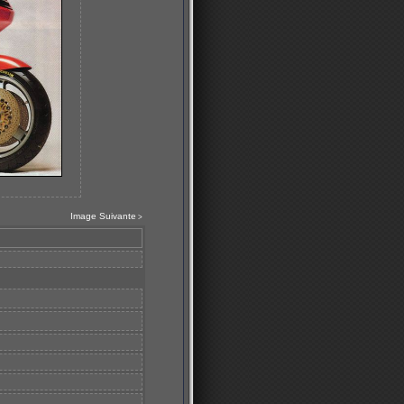
Image Suivante
>