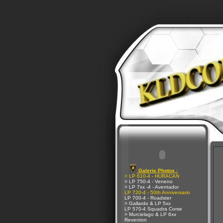
Galerie Photos :
> LP 610-4 - HURACAN
> LP 750-4 - Veneno
> LP 7xx -4 - Aventador
LP 720-4 - 50th Anniversario
LP 700-4 - Roadster
> Gallardo & LP 5xx
LP 570-4 Squadra Corse
> Murcielago & LP 6xx
Reventon