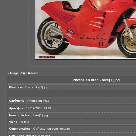
Image Pr�c�dente
<
Photos en Vrac - bike[1].jpg
Photos en Vrac - bike[1].jpg
Cat�gorie :
Photos en Vrac
Ajout� le :
14/09/2005 13:01
Nom du fichier :
bike[1].jpg
Vu :
4025 fois
Commentaires :
0
Poster un commentaire
[
]
Note :
Non �valu�
Evaluer