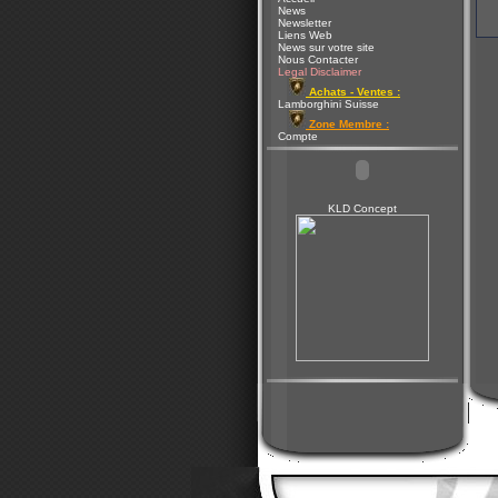
News
Newsletter
Liens Web
News sur votre site
Nous Contacter
Legal Disclaimer
Achats - Ventes :
Lamborghini Suisse
Zone Membre :
Compte
KLD Concept