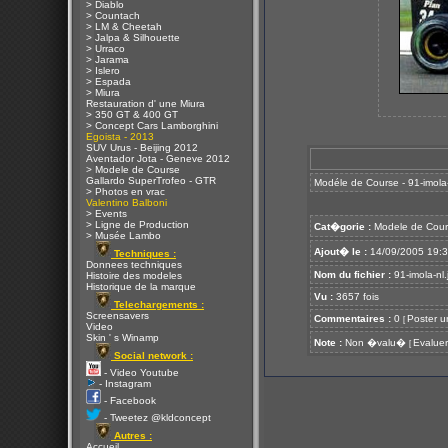
> Diablo
> Countach
> LM & Cheetah
> Jalpa & Silhouette
> Urraco
> Jarama
> Islero
> Espada
> Miura
Restauration d' une Miura
> 350 GT & 400 GT
> Concept Cars Lamborghini
Egoista - 2013
SUV Urus - Beijing 2012
Aventador Jota - Geneve 2012
> Modele de Course
Gallardo SuperTrofeo - GTR
Modéle de Course - 91-imola-
> Photos en vrac
Valentino Balboni
> Events
> Ligne de Production
Cat�gorie :
Modele de Cour
> Musée Lambo
Ajout� le :
14/09/2005 19:
Techniques :
Donnees techniques
Nom du fichier :
91-imola-nl.
Histoire des modeles
Historique de la marque
Vu :
3657 fois
Telechargements :
Screensavers
Commentaires :
0
Poster u
[
Video
Skin ' s Winamp
Note :
Non �valu�
Evaluer
[
Social network :
- Video Youtube
- Instagram
- Facebook
- Tweetez @kldconcept
Autres :
Accueil