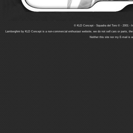
© KLD Concept - Squadra del Toro © - 2001 - In
Lamborghini by KLD Concept is a non-commercial enthusiast website, we do not sell cars or parts, th
Neither this site nor my E-mail is