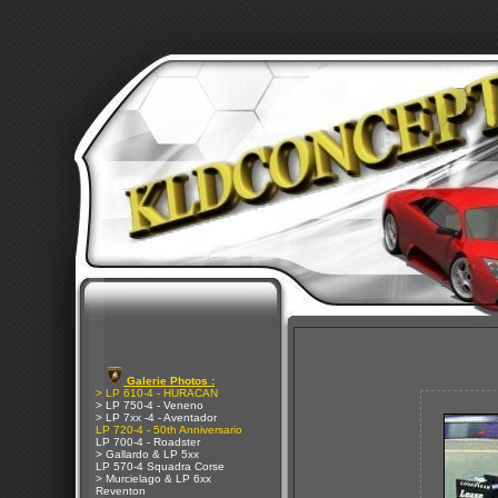
Galerie Photos :
> LP 610-4 - HURACAN
> LP 750-4 - Veneno
> LP 7xx -4 - Aventador
LP 720-4 - 50th Anniversario
LP 700-4 - Roadster
> Gallardo & LP 5xx
LP 570-4 Squadra Corse
> Murcielago & LP 6xx
Reventon