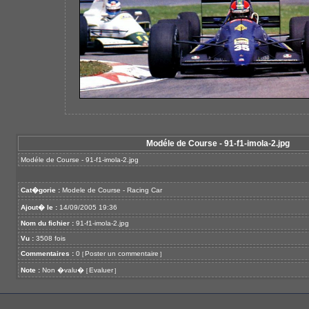
Modéle de Course - 91-f1-imola-2.jpg
Modéle de Course - 91-f1-imola-2.jpg
Cat�gorie :
Modele de Course - Racing Car
Ajout� le :
14/09/2005 19:36
Nom du fichier :
91-f1-imola-2.jpg
Vu :
3508 fois
Commentaires :
0
Poster un commentaire
[
]
Note :
Non �valu�
Evaluer
[
]