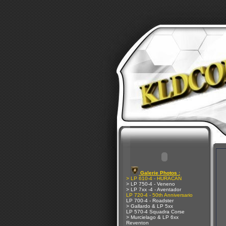
Galerie Photos :
> LP 610-4 - HURACAN
> LP 750-4 - Veneno
> LP 7xx -4 - Aventador
LP 720-4 - 50th Anniversario
LP 700-4 - Roadster
> Gallardo & LP 5xx
LP 570-4 Squadra Corse
> Murcielago & LP 6xx
Reventon