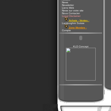
News
Newsletter
Liens Web
News sur votre site
Nous Contacter
Legal Disclaimer
Achats - Ventes :
Lamborghini Suisse
Zone Membre :
Compte
KLD Concept