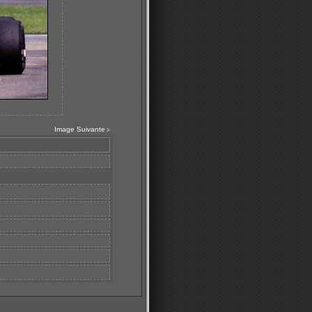
Image Suivante
>