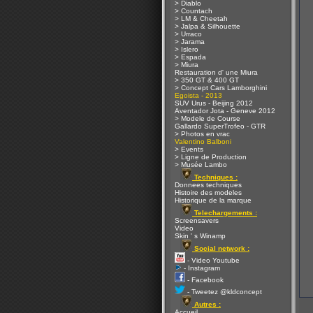
> Diablo
> Countach
> LM & Cheetah
> Jalpa & Silhouette
> Urraco
> Jarama
> Islero
> Espada
> Miura
Restauration d' une Miura
> 350 GT & 400 GT
> Concept Cars Lamborghini
Egoista - 2013
SUV Urus - Beijing 2012
Aventador Jota - Geneve 2012
> Modele de Course
Gallardo SuperTrofeo - GTR
> Photos en vrac
Valentino Balboni
> Events
> Ligne de Production
> Musée Lambo
Techniques :
Donnees techniques
Histoire des modeles
Historique de la marque
Telechargements :
Screensavers
Video
Skin ' s Winamp
Social network :
- Video Youtube
- Instagram
- Facebook
- Tweetez @kldconcept
Autres :
Accueil