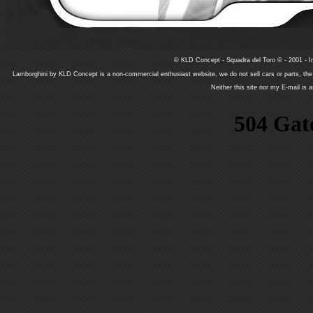
© KLD Concept - Squadra del Toro © - 2001 - In
Lamborghini by KLD Concept is a non-commercial enthusiast website, we do not sell cars or parts, th
Neither this site nor my E-mail is