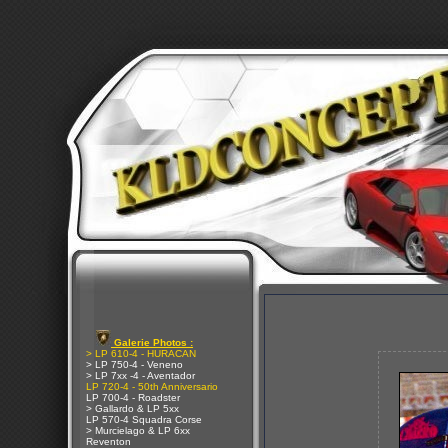
Galerie Photos :
> LP 610-4 - HURACAN
> LP 750-4 - Veneno
> LP 7xx -4 - Aventador
LP 720-4 - 50th Anniversario
LP 700-4 - Roadster
> Gallardo & LP 5xx
LP 570-4 Squadra Corse
> Murcielago & LP 6xx
Reventon