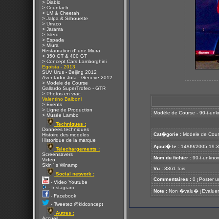
> Diablo
> Countach
> LM & Cheetah
> Jalpa & Silhouette
> Urraco
> Jarama
> Islero
> Espada
> Miura
Restauration d' une Miura
> 350 GT & 400 GT
> Concept Cars Lamborghini
Egoista - 2013
SUV Urus - Beijing 2012
Aventador Jota - Geneve 2012
> Modele de Course
Gallardo SuperTrofeo - GTR
> Photos en vrac
Valentino Balboni
> Events
> Ligne de Production
Modéle de Course - 90-t-un
> Musée Lambo
Techniques :
Donnees techniques
Cat�gorie :
Modele de Cour
Histoire des modeles
Historique de la marque
Ajout� le :
14/09/2005 19:
Telechargements :
Screensavers
Nom du fichier :
90-t-unkno
Video
Skin ' s Winamp
Vu :
3361 fois
Social network :
Commentaires :
0
Poster u
[
- Video Youtube
- Instagram
Note :
Non �valu�
Evaluer
[
- Facebook
- Tweetez @kldconcept
Autres :
Accueil