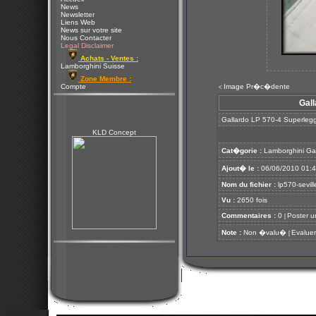
News
Newsletter
Liens Web
News sur votre site
Nous Contacter
Legal Disclaimer
Achats - Ventes :
Lamborghini Suisse
Zone Membre :
Compte
Image Pr�c�dente
<
Gall
Gallardo LP 570-4 Superlegge
KLD Concept
Cat�gorie :
Lamborghini Ga
Ajout� le :
06/06/2010 01:
Nom du fichier :
lp570-sevill
Vu :
2650 fois
Commentaires :
0
Poster u
[
Note :
Non �valu�
Evaluer
[