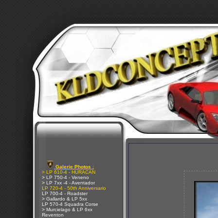
Galerie Photos :
> LP 610-4 - HURACAN
> LP 750-4 - Veneno
> LP 7xx -4 - Aventador
LP 720-4 - 50th Anniversario
LP 700-4 - Roadster
> Gallardo & LP 5xx
LP 570-4 Squadra Corse
> Murcielago & LP 6xx
Reventon