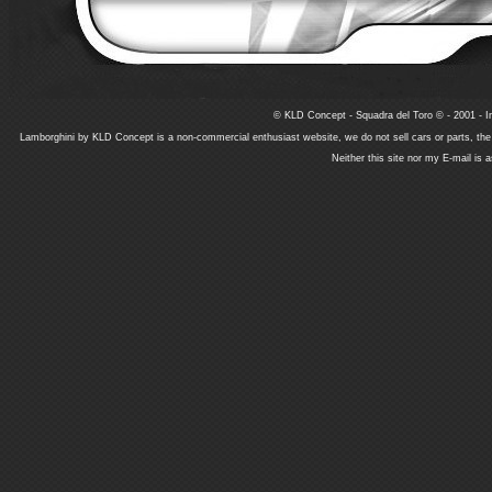
© KLD Concept - Squadra del Toro © - 2001 - In
Lamborghini by KLD Concept is a non-commercial enthusiast website, we do not sell cars or parts, th
Neither this site nor my E-mail is