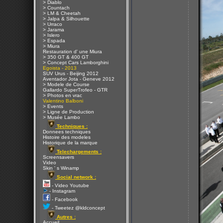
> Diablo
> Countach
> LM & Cheetah
> Jalpa & Silhouette
> Urraco
> Jarama
> Islero
> Espada
> Miura
Restauration d' une Miura
> 350 GT & 400 GT
> Concept Cars Lamborghini
Egoista - 2013
SUV Urus - Beijing 2012
Aventador Jota - Geneve 2012
> Modele de Course
Gallardo SuperTrofeo - GTR
> Photos en vrac
Valentino Balboni
> Events
> Ligne de Production
> Musée Lambo
Techniques :
Donnees techniques
Histoire des modeles
Historique de la marque
Telechargements :
Screensavers
Video
Skin ' s Winamp
Social network :
- Video Youtube
- Instagram
- Facebook
- Tweetez @kldconcept
Autres :
Accueil