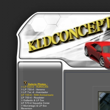
Galerie Photos :
> LP 610-4 - HURACAN
> LP 750-4 - Veneno
> LP 7xx -4 - Aventador
LP 720-4 - 50th Anniversario
LP 700-4 - Roadster
> Gallardo & LP 5xx
LP 570-4 Squadra Corse
> Murcielago & LP 6xx
Reventon