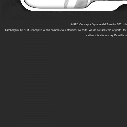
© KLD Concept - Squadra del Toro © - 2001 - In
Lamborghini by KLD Concept is a non-commercial enthusiast website, we do not sell cars or parts, th
Neither this site nor my E-mail is