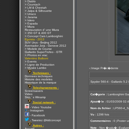
> Diablo
> Countach
> LM & Cheetah
> Jalpa & Silhouette
> Urraco
> Jarama
> Islero
> Espada
> Miura
Restauration d' une Miura
> 350 GT & 400 GT
> Concept Cars Lamborghini
Egoista - 2013
SUV Urus - Beijing 2012
Aventador Jota - Geneve 2012
> Modele de Course
Gallardo SuperTrofeo - GTR
> Photos en vrac
Valentino Balboni
> Events
> Ligne de Production
> Musée Lambo
Image Pr�c�dente
<
Techniques :
Donnees techniques
Histoire des modeles
Spyder 560-4 - Gallardo 5.2
Historique de la marque
Telechargements :
Screensavers
Video
Cat�gorie :
Lamborghini Ga
Skin ' s Winamp
Ajout� le :
01/03/2009 02:
Social network :
- Video Youtube
Nom du fichier :
LP560-4_Sp
- Instagram
Vu :
1298 fois
- Facebook
- Tweetez @kldconcept
Commentaires :
0
Poster u
[
Autres :
Note :
Non �valu�
Evaluer
[
Accueil