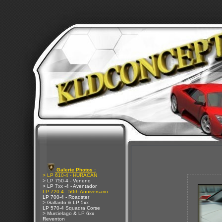
Galerie Photos :
> LP 610-4 - HURACAN
> LP 750-4 - Veneno
> LP 7xx -4 - Aventador
LP 720-4 - 50th Anniversario
LP 700-4 - Roadster
> Gallardo & LP 5xx
LP 570-4 Squadra Corse
> Murcielago & LP 6xx
Reventon