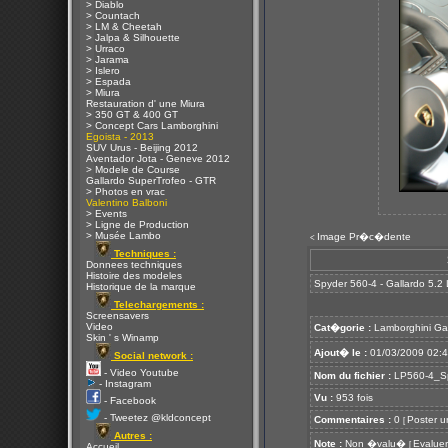
> Diablo
> Countach
> LM & Cheetah
> Jalpa & Silhouette
> Urraco
> Jarama
> Islero
> Espada
> Miura
Restauration d' une Miura
> 350 GT & 400 GT
> Concept Cars Lamborghini
Egoista - 2013
SUV Urus - Beijing 2012
Aventador Jota - Geneve 2012
> Modele de Course
Gallardo SuperTrofeo - GTR
> Photos en vrac
Valentino Balboni
> Events
> Ligne de Production
> Musée Lambo
Image Pr�c�dente
<
Techniques :
Donnees techniques
Histoire des modeles
Spyder 560-4 - Gallardo 5.2
Historique de la marque
Telechargements :
Screensavers
Video
Cat�gorie :
Lamborghini Ga
Skin ' s Winamp
Ajout� le :
01/03/2009 02:
Social network :
- Video Youtube
Nom du fichier :
LP560-4_Sp
- Instagram
Vu :
953 fois
- Facebook
- Tweetez @kldconcept
Commentaires :
0
Poster u
[
Autres :
Note :
Non �valu�
Evaluer
[
Accueil