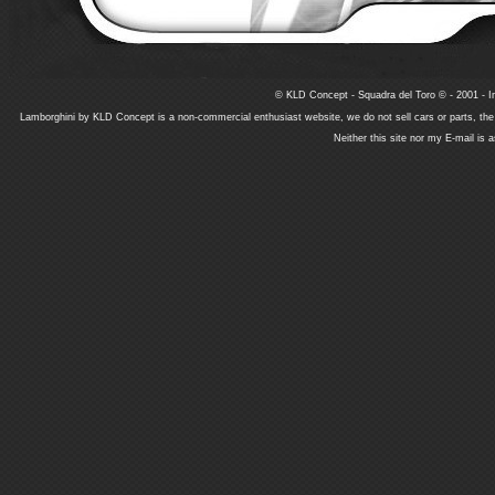
© KLD Concept - Squadra del Toro © - 2001 - In
Lamborghini by KLD Concept is a non-commercial enthusiast website, we do not sell cars or parts, th
Neither this site nor my E-mail is