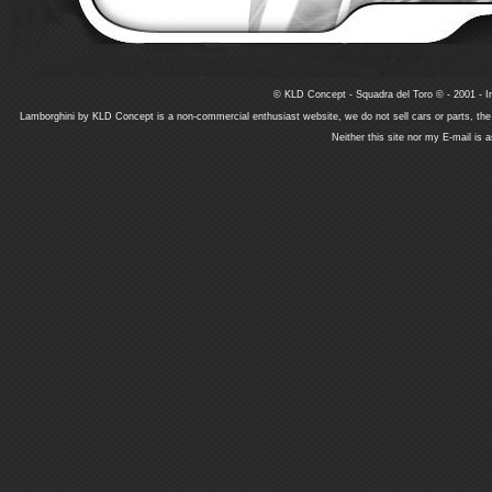
© KLD Concept - Squadra del Toro © - 2001 - In
Lamborghini by KLD Concept is a non-commercial enthusiast website, we do not sell cars or parts, th
Neither this site nor my E-mail is