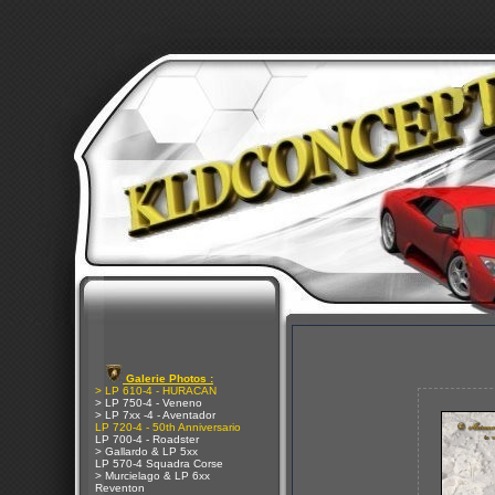
Galerie Photos :
> LP 610-4 - HURACAN
> LP 750-4 - Veneno
> LP 7xx -4 - Aventador
LP 720-4 - 50th Anniversario
LP 700-4 - Roadster
> Gallardo & LP 5xx
LP 570-4 Squadra Corse
> Murcielago & LP 6xx
Reventon