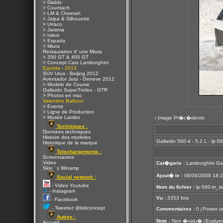
> Diablo
> Countach
> LM & Cheetah
> Jalpa & Silhouette
> Urraco
> Jarama
> Islero
> Espada
> Miura
Restauration d' une Miura
> 350 GT & 400 GT
> Concept Cars Lamborghini
Egoista - 2013
SUV Urus - Beijing 2012
Aventador Jota - Geneve 2012
> Modele de Course
Gallardo SuperTrofeo - GTR
> Photos en vrac
Valentino Balboni
> Events
> Ligne de Production
> Musée Lambo
Image Pr�c�dente
<
Techniques :
Donnees techniques
Histoire des modeles
Gallardo 560-4 - 5.2 L - lp-5
Historique de la marque
Telechargements :
Screensavers
Video
Cat�gorie :
Lamborghini Ga
Skin ' s Winamp
Ajout� le :
08/06/2008 18:
Social network :
- Video Youtube
Nom du fichier :
lp-560-in_l
- Instagram
Vu :
3353 fois
- Facebook
- Tweetez @kldconcept
Commentaires :
0
Poster u
[
Autres :
Note :
Non �valu�
Evaluer
[
Accueil