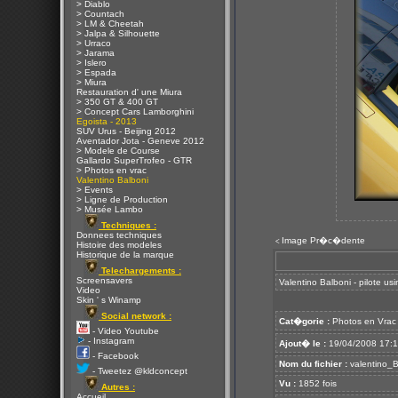
> Diablo
> Countach
> LM & Cheetah
> Jalpa & Silhouette
> Urraco
> Jarama
> Islero
> Espada
> Miura
Restauration d' une Miura
> 350 GT & 400 GT
> Concept Cars Lamborghini
Egoista - 2013
SUV Urus - Beijing 2012
Aventador Jota - Geneve 2012
> Modele de Course
Gallardo SuperTrofeo - GTR
> Photos en vrac
Valentino Balboni
> Events
> Ligne de Production
> Musée Lambo
Techniques :
Donnees techniques
Image Pr�c�dente
<
Histoire des modeles
Historique de la marque
Telechargements :
Screensavers
Valentino Balboni - pilote us
Video
Skin ' s Winamp
Social network :
Cat�gorie :
Photos en Vrac
- Video Youtube
- Instagram
Ajout� le :
19/04/2008 17:
- Facebook
Nom du fichier :
valentino_B
- Tweetez @kldconcept
Vu :
1852 fois
Autres :
Accueil