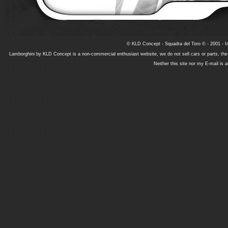
© KLD Concept - Squadra del Toro © - 2001 - In
Lamborghini by KLD Concept is a non-commercial enthusiast website, we do not sell cars or parts, th
Neither this site nor my E-mail is