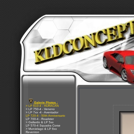
Galerie Photos :
> LP 610-4 - HURACAN
> LP 750-4 - Veneno
> LP 7xx -4 - Aventador
LP 720-4 - 50th Anniversario
LP 700-4 - Roadster
> Gallardo & LP 5xx
LP 570-4 Squadra Corse
> Murcielago & LP 6xx
Reventon