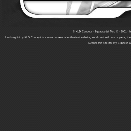
© KLD Concept - Squadra del Toro © - 2001 - In
Lamborghini by KLD Concept is a non-commercial enthusiast website, we do not sell cars or parts, th
Neither this site nor my E-mail is