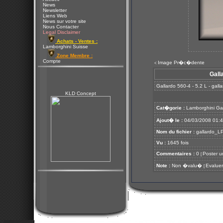
News
Newsletter
Liens Web
News sur votre site
Nous Contacter
Legal Disclaimer
Achats - Ventes :
Lamborghini Suisse
Zone Membre :
Compte
Image Pr�c�dente
<
Gall
Gallardo 560-4 - 5.2 L - gal
KLD Concept
Cat�gorie :
Lamborghini Ga
Ajout� le :
04/03/2008 01:
Nom du fichier :
gallardo_LP
Vu :
1645 fois
Commentaires :
0
Poster u
[
Note :
Non �valu�
Evaluer
[