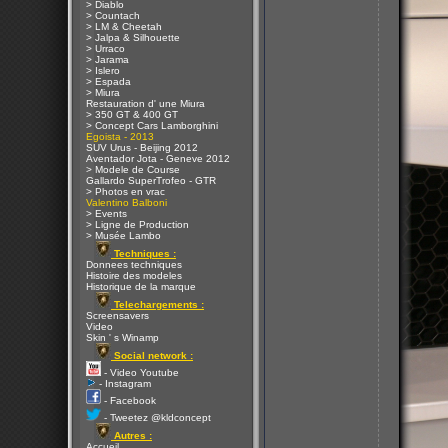
> Diablo
> Countach
> LM & Cheetah
> Jalpa & Silhouette
> Urraco
> Jarama
> Islero
> Espada
> Miura
Restauration d' une Miura
> 350 GT & 400 GT
> Concept Cars Lamborghini
Egoista - 2013
SUV Urus - Beijing 2012
Aventador Jota - Geneve 2012
> Modele de Course
Gallardo SuperTrofeo - GTR
> Photos en vrac
Valentino Balboni
> Events
> Ligne de Production
> Musée Lambo
Techniques :
Donnees techniques
Histoire des modeles
Historique de la marque
Telechargements :
Screensavers
Video
Skin ' s Winamp
Social network :
- Video Youtube
- Instagram
- Facebook
- Tweetez @kldconcept
Autres :
Accueil