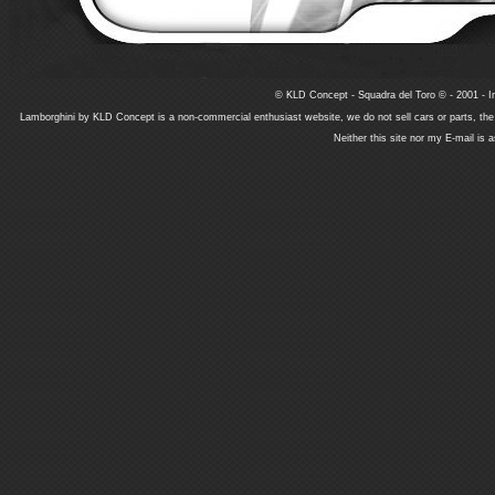
© KLD Concept - Squadra del Toro © - 2001 - In
Lamborghini by KLD Concept is a non-commercial enthusiast website, we do not sell cars or parts, th
Neither this site nor my E-mail is