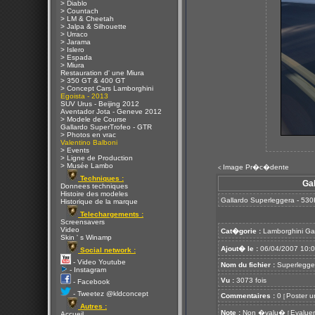
> Diablo
> Countach
> LM & Cheetah
> Jalpa & Silhouette
> Urraco
> Jarama
> Islero
> Espada
> Miura
Restauration d' une Miura
> 350 GT & 400 GT
> Concept Cars Lamborghini
Egoista - 2013
SUV Urus - Beijing 2012
Aventador Jota - Geneve 2012
> Modele de Course
Gallardo SuperTrofeo - GTR
> Photos en vrac
Valentino Balboni
> Events
> Ligne de Production
> Musée Lambo
Image Pr�c�dente
<
Techniques :
Gal
Donnees techniques
Histoire des modeles
Gallardo Superleggera - 530
Historique de la marque
Telechargements :
Screensavers
Video
Cat�gorie :
Lamborghini Ga
Skin ' s Winamp
Ajout� le :
06/04/2007 10:
Social network :
- Video Youtube
Nom du fichier :
Superlegger
- Instagram
Vu :
3073 fois
- Facebook
- Tweetez @kldconcept
Commentaires :
0
Poster u
[
Autres :
Note :
Non �valu�
Evaluer
[
Accueil