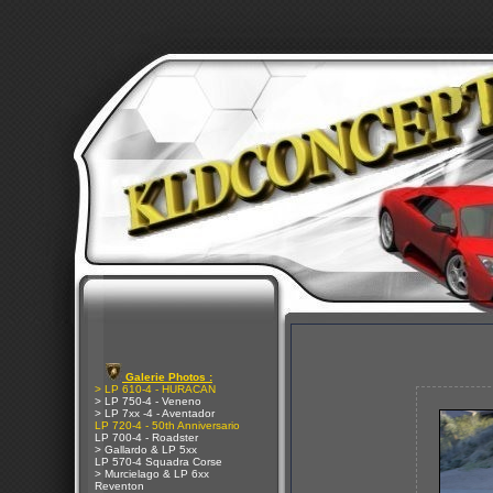
Galerie Photos :
> LP 610-4 - HURACAN
> LP 750-4 - Veneno
> LP 7xx -4 - Aventador
LP 720-4 - 50th Anniversario
LP 700-4 - Roadster
> Gallardo & LP 5xx
LP 570-4 Squadra Corse
> Murcielago & LP 6xx
Reventon