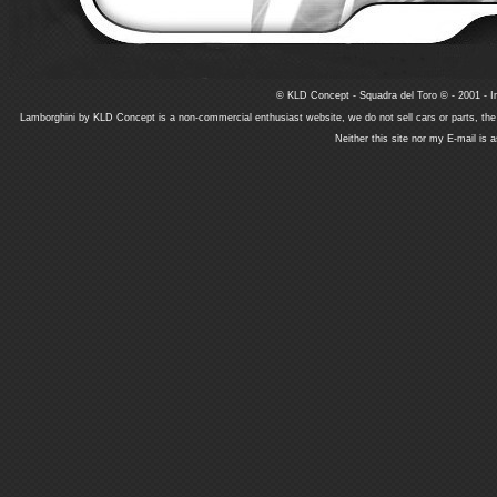
© KLD Concept - Squadra del Toro © - 2001 - In
Lamborghini by KLD Concept is a non-commercial enthusiast website, we do not sell cars or parts, th
Neither this site nor my E-mail is