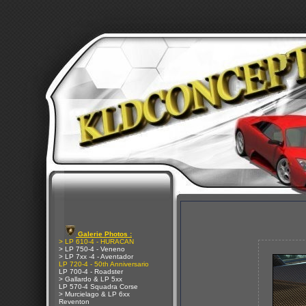
Galerie Photos :
> LP 610-4 - HURACAN
> LP 750-4 - Veneno
> LP 7xx -4 - Aventador
LP 720-4 - 50th Anniversario
LP 700-4 - Roadster
> Gallardo & LP 5xx
LP 570-4 Squadra Corse
> Murcielago & LP 6xx
Reventon