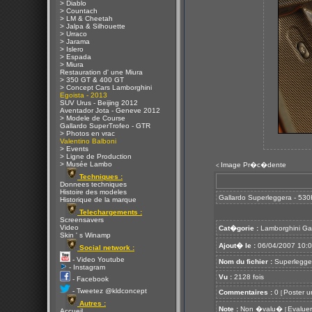
> Diablo
> Countach
> LM & Cheetah
> Jalpa & Silhouette
> Urraco
> Jarama
> Islero
> Espada
> Miura
Restauration d' une Miura
> 350 GT & 400 GT
> Concept Cars Lamborghini
Egoista - 2013
SUV Urus - Beijing 2012
Aventador Jota - Geneve 2012
> Modele de Course
Gallardo SuperTrofeo - GTR
> Photos en vrac
Valentino Balboni
> Events
> Ligne de Production
> Musée Lambo
Image Pr�c�dente
<
Techniques :
Donnees techniques
Histoire des modeles
Gallardo Superleggera - 530
Historique de la marque
Telechargements :
Screensavers
Video
Cat�gorie :
Lamborghini Ga
Skin ' s Winamp
Ajout� le :
06/04/2007 10:
Social network :
- Video Youtube
Nom du fichier :
Superlegge
- Instagram
Vu :
2128 fois
- Facebook
- Tweetez @kldconcept
Commentaires :
0
Poster u
[
Autres :
Note :
Non �valu�
Evaluer
[
Accueil