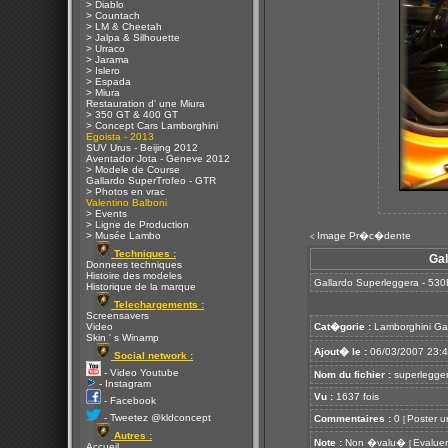
> Diablo
> Countach
> LM & Cheetah
> Jalpa & Silhouette
> Urraco
> Jarama
> Islero
> Espada
> Miura
Restauration d' une Miura
> 350 GT & 400 GT
> Concept Cars Lamborghini
Egoista - 2013
SUV Urus - Beijing 2012
Aventador Jota - Geneve 2012
> Modele de Course
Gallardo SuperTrofeo - GTR
> Photos en vrac
Valentino Balboni
> Events
> Ligne de Production
> Musée Lambo
Image Pr�c�dente
<
Techniques :
Gal
Donnees techniques
Histoire des modeles
Gallardo Superleggera - 530
Historique de la marque
Telechargements :
Screensavers
Video
Cat�gorie :
Lamborghini Ga
Skin ' s Winamp
Ajout� le :
06/03/2007 23:
Social network :
- Video Youtube
Nom du fichier :
superlegger
- Instagram
Vu :
1637 fois
- Facebook
- Tweetez @kldconcept
Commentaires :
0
Poster u
[
Autres :
Note :
Non �valu�
Evaluer
[
Accueil