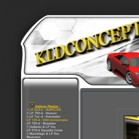
Galerie Photos :
> LP 610-4 - HURACAN
> LP 750-4 - Veneno
> LP 7xx -4 - Aventador
LP 720-4 - 50th Anniversario
LP 700-4 - Roadster
> Gallardo & LP 5xx
LP 570-4 Squadra Corse
> Murcielago & LP 6xx
Reventon