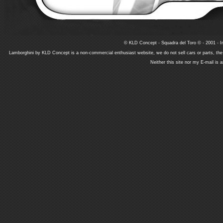
© KLD Concept - Squadra del Toro © - 2001 - In
Lamborghini by KLD Concept is a non-commercial enthusiast website, we do not sell cars or parts, th
Neither this site nor my E-mail is