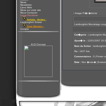
News
Newsletter
Liens Web
News sur votre site
Nous Contacter
Image Pr�c�dente
<
Legal Disclaimer
Achats - Ventes :
Lamborghini Suisse
Lamborghini Murcielago coup
Zone Membre :
Compte
Cat�gorie :
Lamborghini Mu
Ajout� le :
12/01/2007 20:
KLD Concept
Nom du fichier :
lamborghini 
Vu :
1637 fois
Commentaires :
0
Poster u
[
Note :
Non �valu�
Evaluer
[