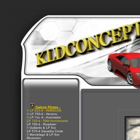
Galerie Photos :
> LP 610-4 - HURACAN
> LP 750-4 - Veneno
> LP 7xx -4 - Aventador
LP 720-4 - 50th Anniversario
LP 700-4 - Roadster
> Gallardo & LP 5xx
LP 570-4 Squadra Corse
> Murcielago & LP 6xx
Reventon