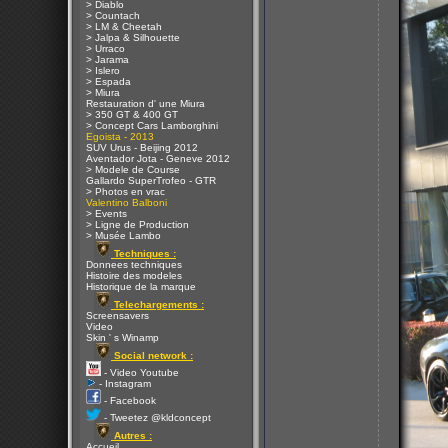
> Diablo
> Countach
> LM & Cheetah
> Jalpa & Silhouette
> Urraco
> Jarama
> Islero
> Espada
> Miura
Restauration d' une Miura
> 350 GT & 400 GT
> Concept Cars Lamborghini
Egoista - 2013
SUV Urus - Beijing 2012
Aventador Jota - Geneve 2012
> Modele de Course
Gallardo SuperTrofeo - GTR
> Photos en vrac
Valentino Balboni
> Events
> Ligne de Production
> Musée Lambo
Techniques :
Donnees techniques
Histoire des modeles
Historique de la marque
Telechargements :
Screensavers
Video
Skin ' s Winamp
Social network :
- Video Youtube
- Instagram
- Facebook
- Tweetez @kldconcept
Autres :
Accueil