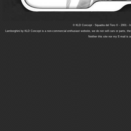
© KLD Concept - Squadra del Toro © - 2001 - In
Lamborghini by KLD Concept is a non-commercial enthusiast website, we do not sell cars or parts, th
Neither this site nor my E-mail is