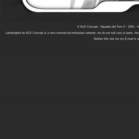
© KLD Concept - Squadra del Toro © - 2001 - In
Lamborghini by KLD Concept is a non-commercial enthusiast website, we do not sell cars or parts, th
Neither this site nor my E-mail is