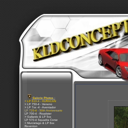
Galerie Photos :
> LP 610-4 - HURACAN
> LP 750-4 - Veneno
> LP 7xx -4 - Aventador
LP 720-4 - 50th Anniversario
LP 700-4 - Roadster
> Gallardo & LP 5xx
LP 570-4 Squadra Corse
> Murcielago & LP 6xx
Reventon