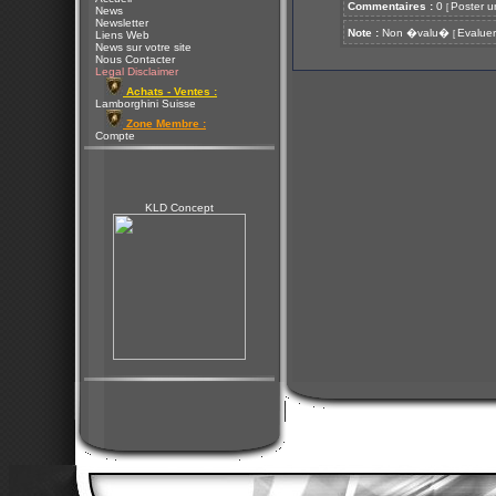
Commentaires :
0
Poster u
[
News
Newsletter
Note :
Non �valu�
Evaluer
[
Liens Web
News sur votre site
Nous Contacter
Legal Disclaimer
Achats - Ventes :
Lamborghini Suisse
Zone Membre :
Compte
KLD Concept