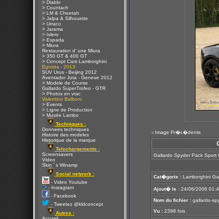
> Diablo
> Countach
> LM & Cheetah
> Jalpa & Silhouette
> Urraco
> Jarama
> Islero
> Espada
> Miura
Restauration d' une Miura
> 350 GT & 400 GT
> Concept Cars Lamborghini
Egoista - 2013
SUV Urus - Beijing 2012
Aventador Jota - Geneve 2012
> Modele de Course
Gallardo SuperTrofeo - GTR
> Photos en vrac
Valentino Balboni
> Events
> Ligne de Production
> Musée Lambo
Techniques :
Donnees techniques
Image Pr�c�dente
<
Histoire des modeles
Historique de la marque
Telechargements :
Screensavers
Gallardo Spyder Pack Sport
Video
Skin ' s Winamp
Social network :
Cat�gorie :
Lamborghini Ga
- Video Youtube
- Instagram
Ajout� le :
24/06/2006 01:
- Facebook
Nom du fichier :
gallardo-sp
- Tweetez @kldconcept
Vu :
2398 fois
Autres :
Accueil