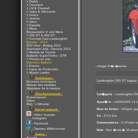
> Diablo
> Countach
> LM & Cheetah
> Jalpa & Silhouette
> Urraco
> Jarama
> Islero
> Espada
> Miura
Restauration d' une Miura
> 350 GT & 400 GT
> Concept Cars Lamborghini
Egoista - 2013
SUV Urus - Beijing 2012
Aventador Jota - Geneve 2012
> Modele de Course
Gallardo SuperTrofeo - GTR
> Photos en vrac
Valentino Balboni
> Events
Image Pr�c�dente
<
> Ligne de Production
> Musée Lambo
Techniques :
Lamborghini 350 GT zagato
Donnees techniques
Histoire des modeles
Historique de la marque
Telechargements :
Cat�gorie :
Lamborghini 35
Screensavers
Video
Ajout� le :
14/09/2005 13:
Skin ' s Winamp
Nom du fichier :
350gtz1.jp
Social network :
- Video Youtube
Vu :
3713 fois
- Instagram
Commentaires :
0
Poster u
[
- Facebook
- Tweetez @kldconcept
Note :
Non �valu�
Evaluer
[
Autres :
Accueil