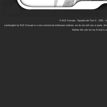
© KLD Concept - Squadra del Toro © - 2001 - In
Lamborghini by KLD Concept is a non-commercial enthusiast website, we do not sell cars or parts, th
Neither this site nor my E-mail is