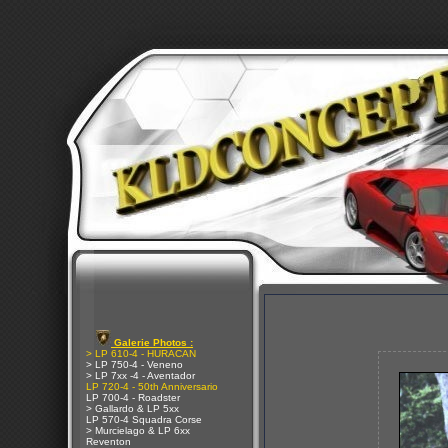
Galerie Photos :
> LP 610-4 - HURACAN
> LP 750-4 - Veneno
> LP 7xx -4 - Aventador
LP 720-4 - 50th Anniversario
LP 700-4 - Roadster
> Gallardo & LP 5xx
LP 570-4 Squadra Corse
> Murcielago & LP 6xx
Reventon