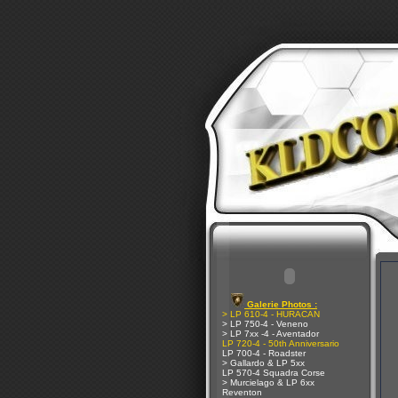
Galerie Photos :
> LP 610-4 - HURACAN
> LP 750-4 - Veneno
> LP 7xx -4 - Aventador
LP 720-4 - 50th Anniversario
LP 700-4 - Roadster
> Gallardo & LP 5xx
LP 570-4 Squadra Corse
> Murcielago & LP 6xx
Reventon