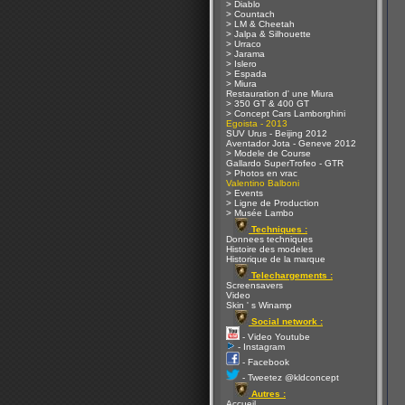
> Diablo
> Countach
> LM & Cheetah
> Jalpa & Silhouette
> Urraco
> Jarama
> Islero
> Espada
> Miura
Restauration d' une Miura
> 350 GT & 400 GT
> Concept Cars Lamborghini
Egoista - 2013
SUV Urus - Beijing 2012
Aventador Jota - Geneve 2012
> Modele de Course
Gallardo SuperTrofeo - GTR
> Photos en vrac
Valentino Balboni
> Events
> Ligne de Production
> Musée Lambo
Techniques :
Donnees techniques
Histoire des modeles
Historique de la marque
Telechargements :
Screensavers
Video
Skin ' s Winamp
Social network :
- Video Youtube
- Instagram
- Facebook
- Tweetez @kldconcept
Autres :
Accueil