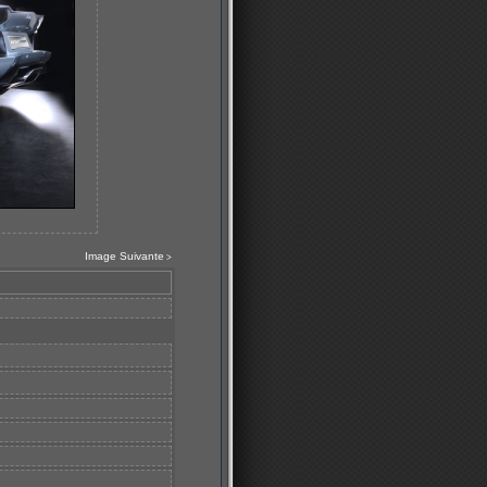
Image Suivante
>