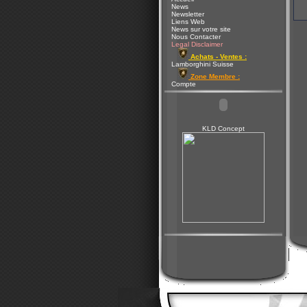
News
Newsletter
Liens Web
News sur votre site
Nous Contacter
Legal Disclaimer
Achats - Ventes :
Lamborghini Suisse
Zone Membre :
Compte
KLD Concept