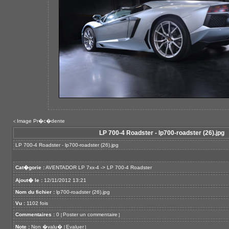
Image Pr�c�dente
<
LP 700-4 Roadster - lp700-roadster (26).jpg
LP 700-4 Roadster - lp700-roadster (26).jpg
Cat�gorie :
AVENTADOR LP 7xx-4
->
LP 700-4 Roadster
Ajout� le :
12/11/2012 13:21
Nom du fichier :
lp700-roadster (26).jpg
Vu :
1102 fois
Commentaires :
0
Poster un commentaire
[
]
Note :
Non �valu�
Evaluer
[
]