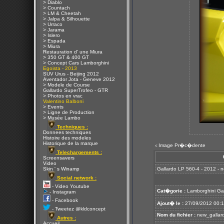
> Diablo
> Countach
> LM & Cheetah
> Jalpa & Silhouette
> Urraco
> Jarama
> Islero
> Espada
> Miura
Restauration d' une Miura
> 350 GT & 400 GT
> Concept Cars Lamborghini
Egoista - 2013
SUV Urus - Beijing 2012
Aventador Jota - Geneve 2012
> Modele de Course
Gallardo SuperTrofeo - GTR
> Photos en vrac
Valentino Balboni
> Events
> Ligne de Production
> Musée Lambo
Techniques :
Donnees techniques
Histoire des modeles
Historique de la marque
Image Pr�c�dente
<
Telechargements :
Screensavers
Video
Skin ' s Winamp
Gallardo LP 560-4 - 2012 - 
Social network :
- Video Youtube
Cat�gorie :
Lamborghini Ga
- Instagram
- Facebook
Ajout� le :
27/09/2012 00:
- Tweetez @kldconcept
Nom du fichier :
new_gallard
Autres :
Accueil