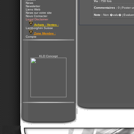
Vu :
758 fois
News
Newsletter
Commentaires :
0
Poster u
[
Liens Web
News sur votre site
Note :
Non �valu�
Evaluer
[
Nous Contacter
Legal Disclaimer
Achats - Ventes :
Lamborghini Suisse
Zone Membre :
Compte
KLD Concept