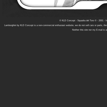
© KLD Concept - Squadra del Toro © - 2001 - In
Lamborghini by KLD Concept is a non-commercial enthusiast website, we do not sell cars or parts, th
Neither this site nor my E-mail is