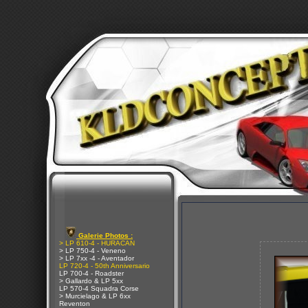
Galerie Photos :
> LP 610-4 - HURACAN
> LP 750-4 - Veneno
> LP 7xx -4 - Aventador
LP 720-4 - 50th Anniversario
LP 700-4 - Roadster
> Gallardo & LP 5xx
LP 570-4 Squadra Corse
> Murcielago & LP 6xx
Reventon