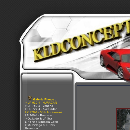
Galerie Photos :
> LP 610-4 - HURACAN
> LP 750-4 - Veneno
> LP 7xx -4 - Aventador
LP 720-4 - 50th Anniversario
LP 700-4 - Roadster
> Gallardo & LP 5xx
LP 570-4 Squadra Corse
> Murcielago & LP 6xx
Reventon