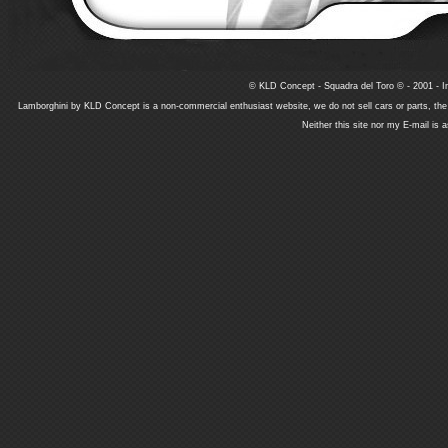
© KLD Concept - Squadra del Toro © - 2001 - In
Lamborghini by KLD Concept is a non-commercial enthusiast website, we do not sell cars or parts, th
Neither this site nor my E-mail is