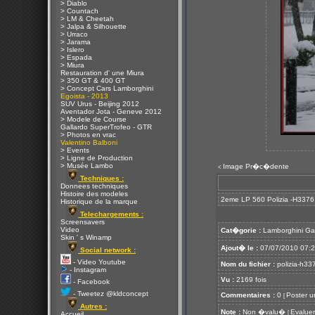
> Diablo
> Countach
> LM & Cheetah
> Jalpa & Silhouette
> Urraco
> Jarama
> Islero
> Espada
> Miura
Restauration d' une Miura
> 350 GT & 400 GT
> Concept Cars Lamborghini
Egoista - 2013
SUV Urus - Beijing 2012
Aventador Jota - Geneve 2012
> Modele de Course
Gallardo SuperTrofeo - GTR
> Photos en vrac
Valentino Balboni
> Events
> Ligne de Production
> Musée Lambo
Image Pr�c�dente
<
Techniques :
Donnees techniques
Histoire des modeles
2eme LP 560 Polizia -H3376 
Historique de la marque
Telechargements :
Screensavers
Video
Cat�gorie :
Lamborghini Ga
Skin ' s Winamp
Ajout� le :
07/07/2010 07:
Social network :
- Video Youtube
Nom du fichier :
polizia-h33
- Instagram
Vu :
2169 fois
- Facebook
- Tweetez @kldconcept
Commentaires :
0
Poster u
[
Autres :
Note :
Non �valu�
Evaluer
[
Accueil