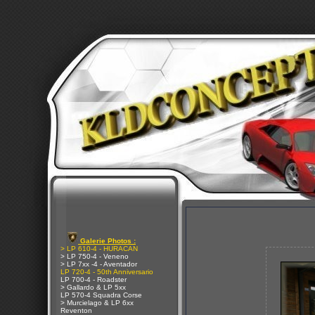
Galerie Photos :
> LP 610-4 - HURACAN
> LP 750-4 - Veneno
> LP 7xx -4 - Aventador
LP 720-4 - 50th Anniversario
LP 700-4 - Roadster
> Gallardo & LP 5xx
LP 570-4 Squadra Corse
> Murcielago & LP 6xx
Reventon