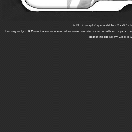
© KLD Concept - Squadra del Toro © - 2001 - In
Lamborghini by KLD Concept is a non-commercial enthusiast website, we do not sell cars or parts, th
Neither this site nor my E-mail is