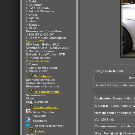
> Diablo
> Countach
> LM & Cheetah
> Jalpa & Silhouette
> Urraco
> Jarama
> Islero
> Espada
> Miura
Restauration d' une Miura
> 350 GT & 400 GT
> Concept Cars Lamborghini
Egoista - 2013
SUV Urus - Beijing 2012
Aventador Jota - Geneve 2012
> Modele de Course
Gallardo SuperTrofeo - GTR
> Photos en vrac
Valentino Balboni
> Events
> Ligne de Production
> Musée Lambo
Image Pr�c�dente
<
Techniques :
Han
Donnees techniques
Histoire des modeles
Handi-Bull + Record du plus g
Historique de la marque
Telechargements :
Screensavers
Video
Cat�gorie :
Events
->
Handi
Skin ' s Winamp
Ajout� le :
03/07/2009 18:
Social network :
- Video Youtube
Nom du fichier :
handibull- v
- Instagram
Vu :
2068 fois
- Facebook
- Tweetez @kldconcept
Commentaires :
0
Poster u
[
Autres :
Note :
Non �valu�
Evaluer
[
Accueil