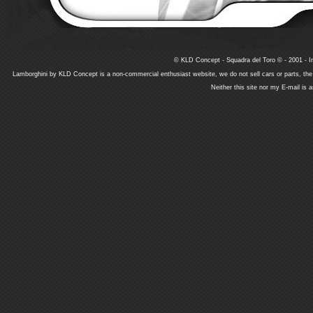
© KLD Concept - Squadra del Toro © - 2001 - In
Lamborghini by KLD Concept is a non-commercial enthusiast website, we do not sell cars or parts, th
Neither this site nor my E-mail is