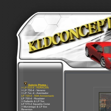
Galerie Photos :
> LP 610-4 - HURACAN
> LP 750-4 - Veneno
> LP 7xx -4 - Aventador
LP 720-4 - 50th Anniversario
LP 700-4 - Roadster
> Gallardo & LP 5xx
LP 570-4 Squadra Corse
> Murcielago & LP 6xx
Reventon