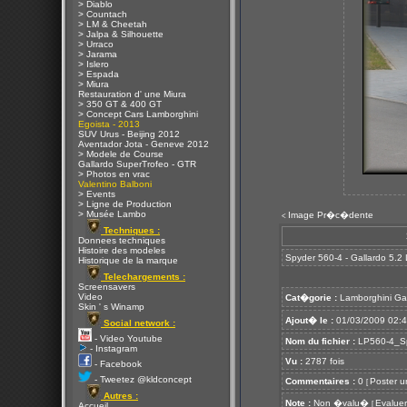
> Diablo
> Countach
> LM & Cheetah
> Jalpa & Silhouette
> Urraco
> Jarama
> Islero
> Espada
> Miura
Restauration d' une Miura
> 350 GT & 400 GT
> Concept Cars Lamborghini
Egoista - 2013
SUV Urus - Beijing 2012
Aventador Jota - Geneve 2012
> Modele de Course
Gallardo SuperTrofeo - GTR
> Photos en vrac
Valentino Balboni
> Events
> Ligne de Production
> Musée Lambo
Image Pr�c�dente
<
Techniques :
Donnees techniques
Histoire des modeles
Spyder 560-4 - Gallardo 5.2
Historique de la marque
Telechargements :
Screensavers
Video
Cat�gorie :
Lamborghini Ga
Skin ' s Winamp
Ajout� le :
01/03/2009 02:
Social network :
- Video Youtube
Nom du fichier :
LP560-4_Sp
- Instagram
Vu :
2787 fois
- Facebook
- Tweetez @kldconcept
Commentaires :
0
Poster u
[
Autres :
Note :
Non �valu�
Evaluer
[
Accueil